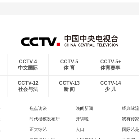
青岛港今年新辟16条国际
河北承德：金山岭长城日
航线
出云海翻涌
CCTV-4
CCTV-5
CCTV-5+
中文国际
体 育
体育赛事
CCTV-12
CCTV-13
CCTV-14
社会与法
新 闻
少 儿
播
焦点访谈
晚间新闻
经典咏
法
时代楷模发布厅
开讲啦
我有传
然
正大综艺
人口
国际艺