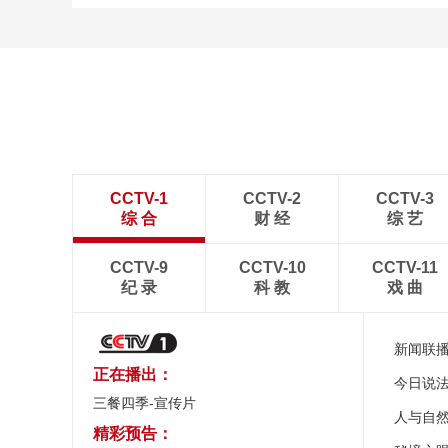
诗意中国：画船撑入花深
处
CCTV-1
CCTV-2
CCTV-3
综 合
财 经
综 艺
CCTV-9
CCTV-10
CCTV-11
纪 录
科 教
戏 曲
新闻联
正在播出：
今日说
三餐四季-宣传片
人与自
精彩预告：