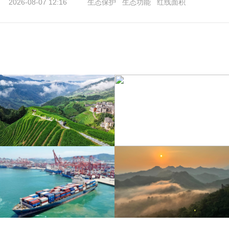
2026-08-07 12:16
生态保护
生态功能
红线面积
江苏泗洪：洪泽湖湿地白
暑期出游 乐享美好时光
鹭嬉戏