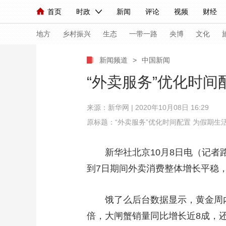
首页
时政
新闻
评论
视频
财经
人民领袖习近平
直播
海外频道
片库
iPanda
栏目大全
联播+
English
中国领导人
节目单
Монгол
听音
央视快评
微视频
习
地方
乡村振兴
生态
一带一路
央博
文化
新闻频道
>
中国新闻
总台春晚
网络春晚
共产党员网
秧纪录
“外卖服务”优化时间
来源：
新华网
| 2020年10月08日 16:29
新闻
国内
国际
评论
经济
军事
原标题：“外卖服务”优化时间配置 为假期生
人民领袖习近平
联播+
热解读
天天学习
新华社北京10月8日电（记者路
视频
小央视频
小央直播
直播中国
熊猫
到7日期间外卖消费整体增长平稳，
现场
前线
比划
快看
蓝海中国
新兵
饿了么后台数据显示，黄金周内
体育
直播
竞猜
2026年世界杯
2026
倍，大闸蟹销量同比增长近8成，
VIP会员
CCTV奥林匹克频道
生活体育大会