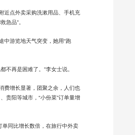
艺术
汽车
数智
5G
产业+
附近点外卖采购洗漱用品、手机充
时尚
天气
才艺
网展
央央好物
救急品”。
中游览地天气突变，她用“跑
都不再是困难了。”李女士说。
消费增长显著，团聚之余，人们也
、贵阳等城市，“小份菜”订单量增
订单同比增长数倍，在旅行中外卖