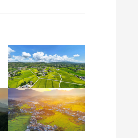
重庆梁平：优质水稻丰收
在望