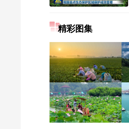
精彩图集
立秋近 采菱忙