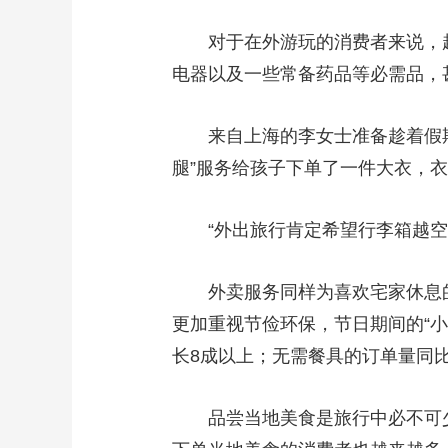
财经
教育
乡村振兴
生态环境
一带一路
对于在外游玩的消费者来说，越
大国智造
大国展会
大国保险
云顶对话
电器以及一些常备药品等必需品，
来自上海的李女士准备趁着假期
腿”服务给孩子下单了一件大衣，
CCTV.节目官网
直播
节目单
栏目
片库
“外出旅行肯定希望行李箱越空越
外卖服务同样为喜欢宅家休息的
更加重视节俭环保，节日期间的“小
长8成以上；无需餐具的订单量同
品尝当地美食是旅行中必不可少的