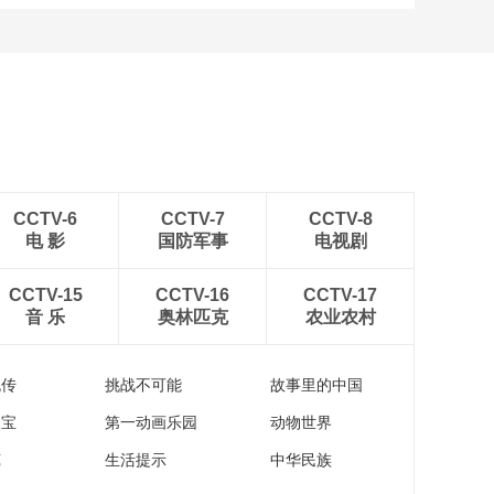
安徽岳西：晨光铺洒山乡
稻田
CCTV-6
CCTV-7
CCTV-8
电 影
国防军事
电视剧
CCTV-15
CCTV-16
CCTV-17
音 乐
奥林匹克
农业农村
流传
挑战不可能
故事里的中国
家宝
第一动画乐园
动物世界
苑
生活提示
中华民族