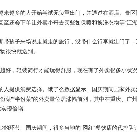
央博
非遗
文化
旅游
科普
健康
乐龄
阅读
来越多的人开始尝试无负重出门，并通过在酒店、景区
云起
超级工厂
智敬中国
全民健康
颜选攻略
海洋
甚至还会下单让外卖小哥去买些如保暖和换洗衣物等“江湖
带孩子来场说走就走的旅行，没带什么行李就出门了，途
衣物很快就送到。
热播榜
总台企业白名单
好，轻装简行才能玩得舒服，现在有了外卖很多小状况
人提供消费选择。饿了么数据显示，国庆期间居家外卖
份菜”“半份菜”的外卖量位居涨幅前列，其中在重庆、广州
比实现倍增。
环节。国庆期间，很多当地的“网红”餐饮店的代排队