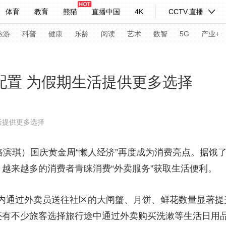
体育
教育
熊猫
直播中国
4K
CCTV.直播
式妙语
主持人
下载央视影音
热解读
天天学习
旅游
科普
健康
乐龄
阅读
艺术
数智
5G
产业+
纪录片网
国家大剧院
大型活动
配置 为假期生活提供更多选择
科技
法治
文娱
人物
公益
图片
活提供更多选择
习式妙语
央视快评
央视网评
光华锐评
锋面
滨琪）国庆黄金周“懒人经济”再度成为消费亮点。据饿了
频道
VR/AR
4K专区
全景新闻
越来越多的消费者青睐消费“外卖服务”获取生活便利。
请入列
人生第一次
人生第二次
通过外卖员送往社区的大闸蟹、月饼、鲜花数量显著提
年冬奥会
CBA
NBA
中超
国足
国际足球
网球
综
还有不少旅客选择旅行途中通过外卖购买洗漱等生活日用
体育江湖
文化体育
冰雪道路
足球道路