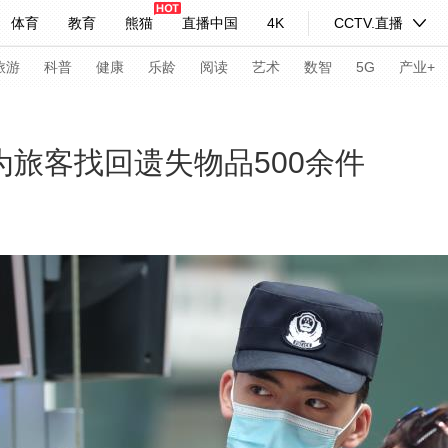
体育
教育
熊猫
直播中国
4K
CCTV.直播
式妙语
主持人
下载央视影音
热解读
天天学习
旅游
科普
健康
乐龄
阅读
艺术
数智
5G
产业+
纪录片网
国家大剧院
大型活动
为旅客找回遗失物品500余件
科技
法治
文娱
人物
公益
图片
习式妙语
央视快评
央视网评
光华锐评
锋面
频道
VR/AR
4K专区
全景新闻
请入列
人生第一次
人生第二次
年冬奥会
CBA
NBA
中超
国足
国际足球
网球
综
体育江湖
文化体育
冰雪道路
足球道路