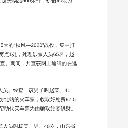
遗失物品500余件，价值40余万
的“秋风—2020”战役，集中打
窝点1处，处理涉票人员65名，起
检查。期间，共查获网上通缉的在逃
员。经查，该男子叫赵某、41
北站的火车票，收取好处费97.5
帮助代买车票为由骗取旅客钱财。
人员叫杨某、男、40岁，山东省