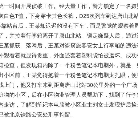
第一时间开展侦破工作。经大量工作，警方锁定了一名嫌
白色T恤，下身穿卡其色长裤，D25次列车到达唐山北
停靠站台后，王某却迟迟的没有下车，而是警觉的观察着
了，并拉着行李箱离开了唐山北站。锁定嫌疑人后，通过连
王某抓获。落网后，王某对盗窃旅客安女士行李箱的违法
外观看着就显得贵重，外面还套着塑料袋怕被磨坏。成功
箱检查，但发现箱内除了一个粉色笔记本电脑外，就是一
出小区前，王某觉得抱着一个粉色笔记本电脑太扎眼，便
找上门，他又打车来到距离唐山北站30公里外的一个广场
赃物的小区，后在小区物业管理人员帮助下，找到了行李
内走访，了解到笔记本电脑被小区业主刘女士发现护后捡
已被北京铁路公安处刑事拘留。