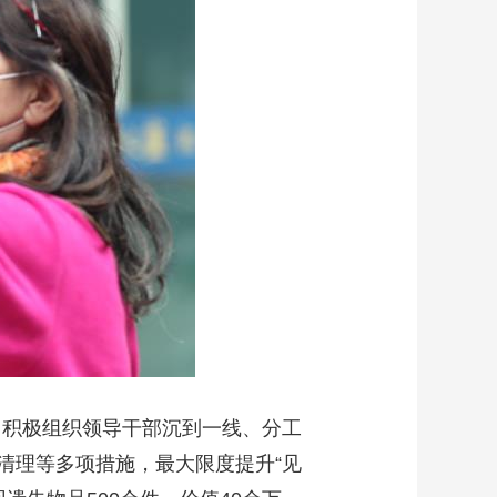
艺术
汽车
数智
5G
产业+
时尚
天气
才艺
网展
央央好物
，积极组织领导干部沉到一线、分工
清理等多项措施，最大限度提升“见