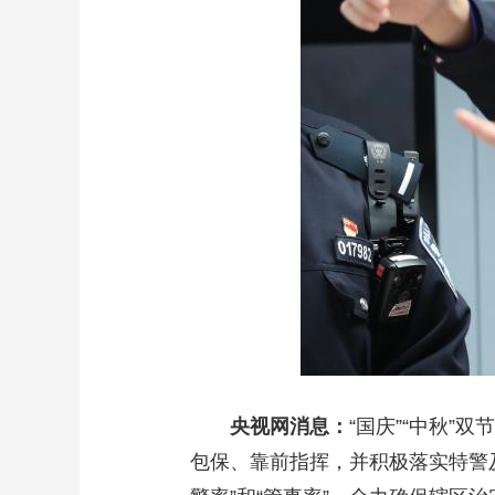
财经
教育
乡村振兴
生态环境
一带一路
大国智造
大国展会
大国保险
云顶对话
CCTV.节目官网
直播
节目单
栏目
片库
央视网消息：
“国庆”“中秋
包保、靠前指挥，并积极落实特警