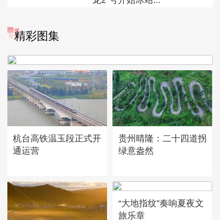
精彩图集
广西昭平: 高山秋茶采摘忙
杭台高铁温玉段正式开
贵州晴隆：二十四道拐
通运营
绿意盎然
“大地指纹”奏响夏夜文
旅乐章