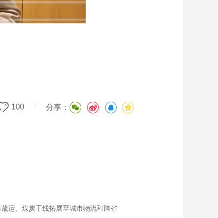
|
100
分享：
集疏运、煤炭干线拓展至城市物流和跨省