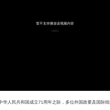
央博
非遗
文化
旅游
科普
健康
乐龄
阅读
云起
超级工厂
智敬中国
全民健康
颜选攻略
海洋
暂不支持播放该视频内容
10003
热播榜
总台企业白名单
中华人民共和国成立71周年之际，多位外国政要及国际