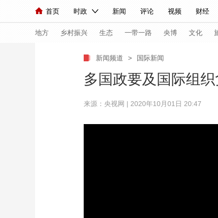
首页
时政
新闻
评论
视频
财经
人民领袖习近平
直播
海外频道
片库
iPanda
栏目大全
联播+
English
中国领导人
节目单
Монгол
听音
央视快评
微视频
习
地方
乡村振兴
生态
一带一路
央博
文化
新闻频道
>
国际新闻
总台春晚
网络春晚
共产党员网
秧纪录
多国政要及国际组织
来源：央视网 | 2020年10月01日 20:47
新闻
国内
国际
评论
经济
军事
人民领袖习近平
联播+
热解读
天天学习
视频
小央视频
小央直播
直播中国
熊猫
现场
前线
比划
快看
蓝海中国
新兵
体育
直播
竞猜
2026年世界杯
2026
VIP会员
CCTV奥林匹克频道
生活体育大会