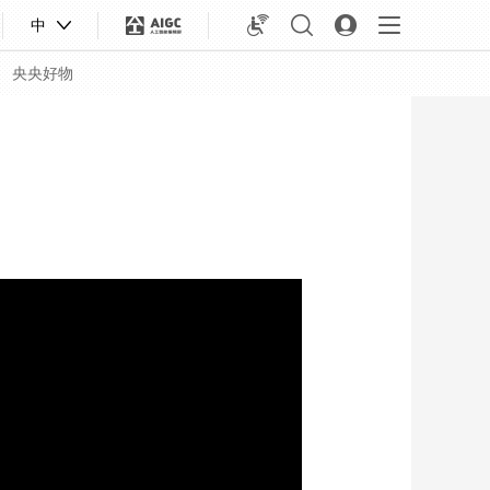
中
央央好物
合体育
亚冬会