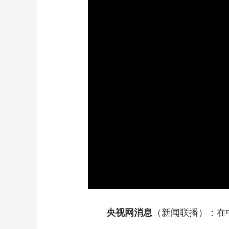
财经
教育
乡村振兴
生态环境
一带一路
大国智造
大国展会
大国保险
云顶对话
CCTV.节目官网
直播
节目单
栏目
片库
央视网消息
（新闻联播）：在