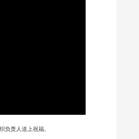
艺术
汽车
数智
5G
产业+
时尚
天气
才艺
网展
央央好物
组织负责人送上祝福。