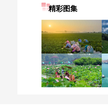
精彩图集
立秋近 采菱忙
诗意中国：画船撑入花深