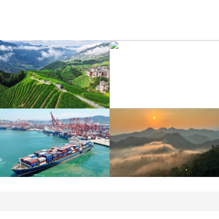
江苏泗洪：洪泽湖湿地白
暑期出游 乐享美好时光
鹭嬉戏
青岛港今年新辟16条国际
河北承德：金山岭长城日