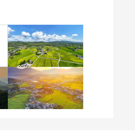
重庆梁平：优质水稻丰收
在望
安徽岳西：晨光铺洒山乡