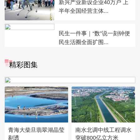
新兴产业新设企业40万户 上
半年全国经营主体...
民生一件事｜“数”说一刻钟便
民生活圈全面扩围...
“大地指纹”奏响夏夜文旅乐
精彩图集
章
青海大柴旦翡翠湖晶莹
南水北调中线工程调水
剔透
突破800亿立方米