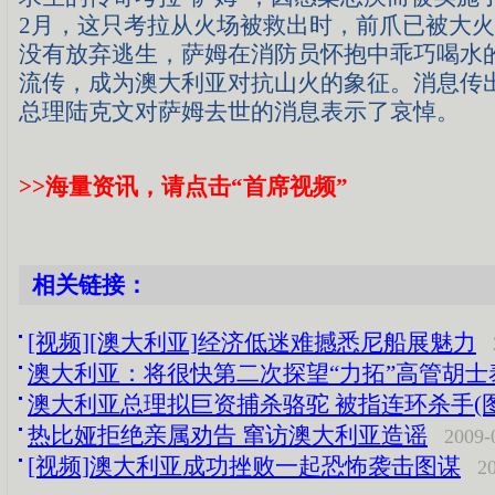
2月，这只考拉从火场被救出时，前爪已被大
没有放弃逃生，萨姆在消防员怀抱中乖巧喝水
流传，成为澳大利亚对抗山火的象征。消息传
总理陆克文对萨姆去世的消息表示了哀悼。
>>海量资讯，请点击“首席视频”
相关链接：
[视频][澳大利亚]经济低迷难撼悉尼船展魅力
澳大利亚：将很快第二次探望“力拓”高管胡士
澳大利亚总理拟巨资捕杀骆驼 被指连环杀手(图
热比娅拒绝亲属劝告 窜访澳大利亚造谣
2009-
[视频]澳大利亚成功挫败一起恐怖袭击图谋
2