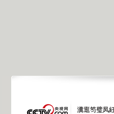
瀵逛笉璧凤紝