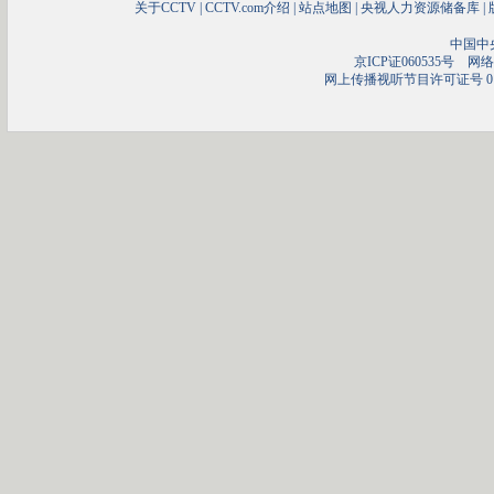
关于CCTV
|
CCTV.com介绍
|
站点地图
|
央视人力资源储备库
|
中国中
京ICP证060535号
网络文
网上传播视听节目许可证号 01