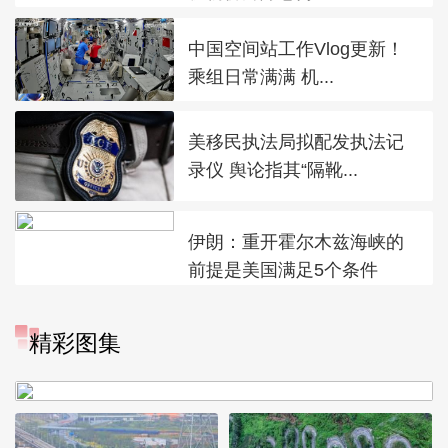
中国空间站工作Vlog更新！
乘组日常满满 机...
美移民执法局拟配发执法记
录仪 舆论指其“隔靴...
伊朗：重开霍尔木兹海峡的
前提是美国满足5个条件
精彩图集
广西昭平: 高山秋茶采摘忙