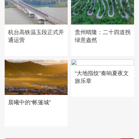
杭台高铁温玉段正式开
贵州晴隆：二十四道拐
通运营
绿意盎然
“大地指纹”奏响夏夜文
旅乐章
晨曦中的“帐篷城”