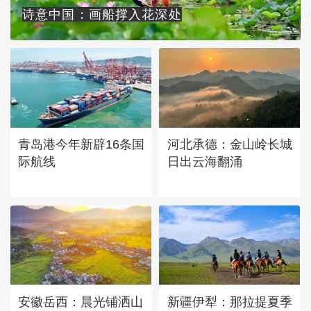
诗意中国：画船撑入花深处
青岛港今年新辟16条国
河北承德：金山岭长城
际航线
日出云海翻涌
安徽岳西：晨光铺洒山
新疆伊犁：那拉提夏季