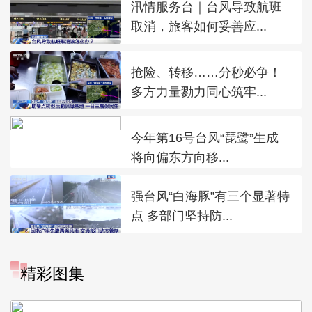
汛情服务台｜台风导致航班
取消，旅客如何妥善应...
抢险、转移……分秒必争！
多方力量勠力同心筑牢...
今年第16号台风“琵鹭”生成
将向偏东方向移...
强台风“白海豚”有三个显著特
点 多部门坚持防...
精彩图集
广西昭平: 高山秋茶采摘忙