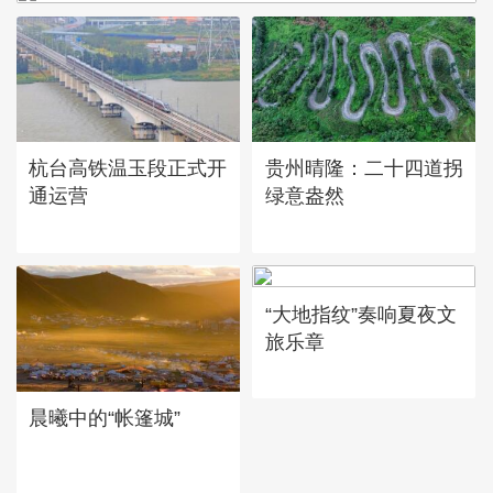
杭台高铁温玉段正式开
贵州晴隆：二十四道拐
通运营
绿意盎然
“大地指纹”奏响夏夜文
旅乐章
晨曦中的“帐篷城”