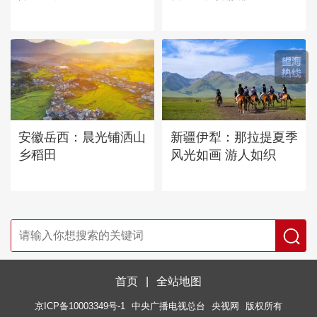
安徽岳西：晨光铺洒山
新疆伊犁：那拉提夏季
乡稻田
风光如画 游人如织
首页
|
全站地图
京ICP备10003349号-1
中央广播电视总台
央视网
版权所有