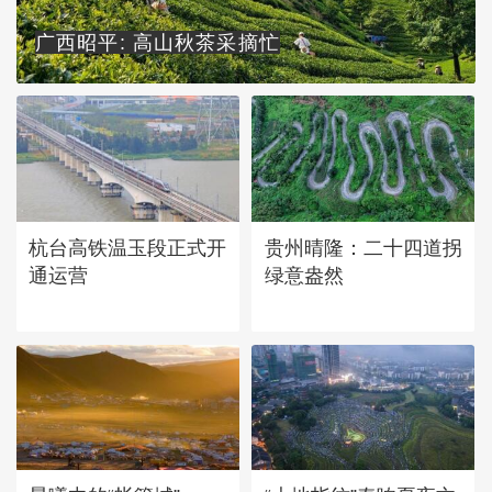
广西昭平: 高山秋茶采摘忙
杭台高铁温玉段正式开
贵州晴隆：二十四道拐
通运营
绿意盎然