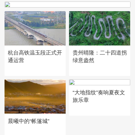
杭台高铁温玉段正式开
贵州晴隆：二十四道拐
通运营
绿意盎然
“大地指纹”奏响夏夜文
旅乐章
晨曦中的“帐篷城”