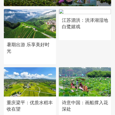
江苏泗洪：洪泽湖湿地
白鹭嬉戏
暑期出游 乐享美好时
光
重庆梁平：优质水稻丰
诗意中国：画船撑入花
收在望
深处