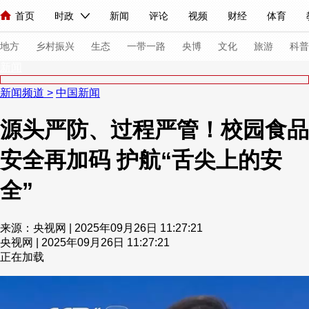
首页
时政
新闻
评论
视频
财经
体育
人民领袖习近平
直播
海外频道
片库
iPanda
栏目大全
联播+
English
中国领导人
节目单
Монгол
听音
央视快评
微视频
习式妙语
主持人
下
地方
乡村振兴
生态
一带一路
央博
文化
旅游
科普
新闻
新闻频道
>
中国新闻
总台春晚
网络春晚
共产党员网
秧纪录
纪录片网
源头严防、过程严管！校园食品
安全再加码 护航“舌尖上的安
新闻
国内
国际
评论
经济
军事
科技
法
人民领袖习近平
联播+
热解读
天天学习
习式妙语
全”
视频
小央视频
小央直播
直播中国
熊猫频道
V
来源：央视网 | 2025年09月26日 11:27:21
现场
前线
比划
快看
蓝海中国
新兵请入列
央视网 | 2025年09月26日 11:27:21
正在加载
体育
直播
竞猜
2026年世界杯
2026年冬奥会
VIP会员
CCTV奥林匹克频道
生活体育大会
体育江湖