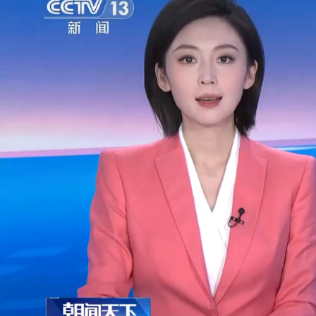
财经
教育
乡村振兴
生态环境
一带一路
央博
大国智造
大国展会
大国保险
云顶对话
云起
超
CCTV.节目官网
直播
节目单
栏目
片库
热播榜