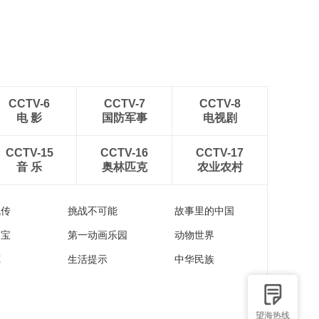
各地民众多彩方式迎全民
健身日
CCTV-6
CCTV-7
CCTV-8
电 影
国防军事
电视剧
CCTV-15
CCTV-16
CCTV-17
音 乐
奥林匹克
农业农村
流传
挑战不可能
故事里的中国
家宝
第一动画乐园
动物世界
苑
生活提示
中华民族
望海热线