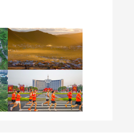
晨曦中的“帐篷城”