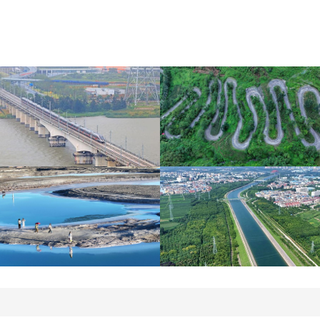
杭台高铁温玉段正式开通
贵州晴隆：二十四道拐绿
运营
意盎然