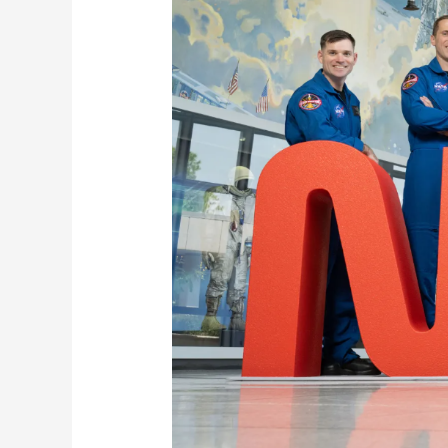
财经
教育
乡村振兴
生态环境
一带一路
大国智造
大国展会
大国保险
云顶对话
CCTV.节目官网
直播
节目单
栏目
片库