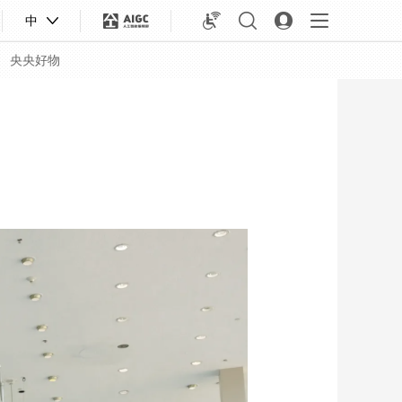
中
央央好物
合体育
亚冬会