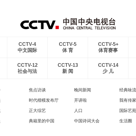
青海大柴旦翡翠湖晶莹剔
南水北调中线工程调水突
透
破800亿立方米
CCTV-4
CCTV-5
CCTV-5+
中文国际
体 育
体育赛事
CCTV-12
CCTV-13
CCTV-14
社会与法
新 闻
少 儿
播
焦点访谈
晚间新闻
经典咏
法
时代楷模发布厅
开讲啦
我有传
然
正大综艺
人口
国际艺
眼
典籍里的中国
中国诗词大会
生活圈