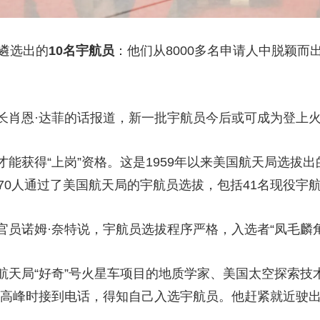
遴选出的
10名宇航员
：他们从8000多名申请人中脱颖而
肖恩·达菲的话报道，新一批宇航员今后或可成为登上火
得“上岗”资格。这是1959年以来美国航天局选拔出的
370人通过了美国航天局的宇航员选拔，包括41名现役宇
诺姆·奈特说，宇航员选拔程序严格，入选者“凤毛麟角
局“好奇”号火星车项目的地质学家、美国太空探索技
晚高峰时接到电话，得知自己入选宇航员。他赶紧就近驶出