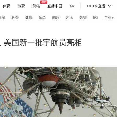
体育
教育
熊猫
直播中国
4K
CCTV.直播
式妙语
主持人
下载央视影音
热解读
天天学习
旅游
科普
健康
乐龄
阅读
艺术
数智
5G
产业+
纪录片网
国家大剧院
大型活动
0人 美国新一批宇航员亮相
科技
法治
文娱
人物
公益
图片
习式妙语
央视快评
央视网评
光华锐评
锋面
频道
VR/AR
4K专区
全景新闻
请入列
人生第一次
人生第二次
年冬奥会
CBA
NBA
中超
国足
国际足球
网球
综
体育江湖
文化体育
冰雪道路
足球道路