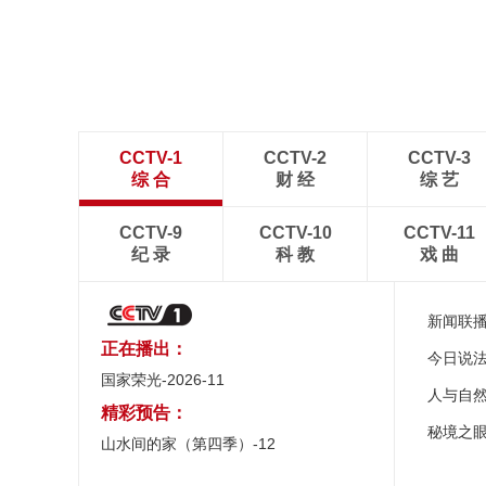
“大地指纹”奏响夏夜文旅
乐章
CCTV-1
CCTV-2
CCTV-3
综 合
财 经
综 艺
CCTV-9
CCTV-10
CCTV-11
纪 录
科 教
戏 曲
新闻联
正在播出：
今日说
国家荣光-2026-11
人与自
精彩预告：
秘境之
山水间的家（第四季）-12