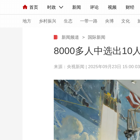
首页
时政
新闻
评论
视频
财经
人民领袖习近平
直播
海外频道
片库
iPanda
栏目大全
联播+
English
中国领导人
节目单
Монгол
听音
央视快评
微视频
习
地方
乡村振兴
生态
一带一路
央博
文化
新闻频道
>
国际新闻
总台春晚
网络春晚
共产党员网
秧纪录
8000多人中选出1
来源：
央视新闻
| 2025年09月23日 15:00:03
新闻
国内
国际
评论
经济
军事
人民领袖习近平
联播+
热解读
天天学习
视频
小央视频
小央直播
直播中国
熊猫
现场
前线
比划
快看
蓝海中国
新兵
体育
直播
竞猜
2026年世界杯
2026
VIP会员
CCTV奥林匹克频道
生活体育大会