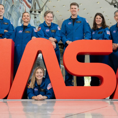
央博
非遗
文化
旅游
科普
健康
乐龄
阅读
云起
超级工厂
智敬中国
全民健康
颜选攻略
海洋
热播榜
总台企业白名单