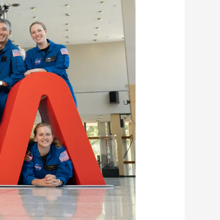
艺术
汽车
数智
5G
产业+
时尚
天气
才艺
网展
央央好物