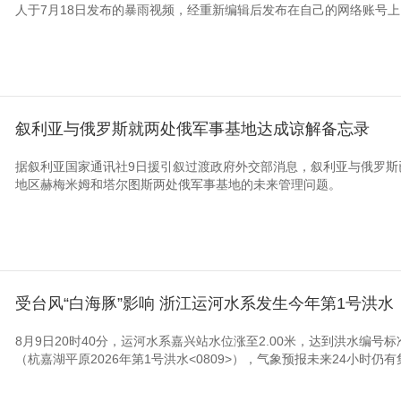
人于7月18日发布的暴雨视频，经重新编辑后发布在自己的网络账号上，
叙利亚与俄罗斯就两处俄军事基地达成谅解备忘录
据叙利亚国家通讯社9日援引叙过渡政府外交部消息，叙利亚与俄罗斯
地区赫梅米姆和塔尔图斯两处俄军事基地的未来管理问题。
受台风“白海豚”影响 浙江运河水系发生今年第1号洪水
8月9日20时40分，运河水系嘉兴站水位涨至2.00米，达到洪水编号
（杭嘉湖平原2026年第1号洪水<0809>），气象预报未来24小时仍有集