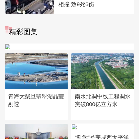
相撞 致9死6伤
“大地指纹”奏响夏夜文旅乐
精彩图集
章
青海大柴旦翡翠湖晶莹
南水北调中线工程调水
剔透
突破800亿立方米
“科学”号完成西太平洋