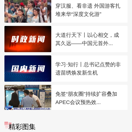
穿汉服、看非遗 外国游客扎
堆来华“深度文化游”
大道行天下丨以心相交，成
其久远——中国元首外...
学习·知行丨总书记点赞的非
遗苗绣焕发新生机
免签“朋友圈”持续扩容叠加
APEC会议预热效...
精彩图集