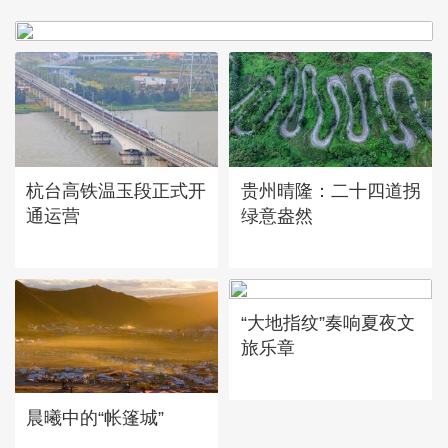
广西昭平: 高山秋茶采摘忙
杭台高铁温玉段正式开
贵州晴隆：二十四道拐
通运营
绿意盎然
“大地指纹”奏响夏夜文
旅乐章
晨曦中的“帐篷城”