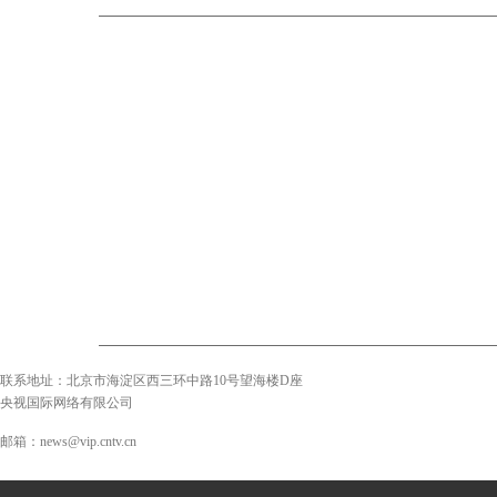
联系地址：北京市海淀区西三环中路10号望海楼D座
央视国际网络有限公司
邮箱：news@vip.cntv.cn