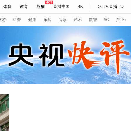
体育
教育
熊猫
直播中国
4K
CCTV.直播
式妙语
主持人
下载央视影音
热解读
天天学习
旅游
科普
健康
乐龄
阅读
艺术
数智
5G
产业+
纪录片网
国家大剧院
大型活动
科技
法治
文娱
人物
公益
图片
习式妙语
央视快评
央视网评
光华锐评
锋面
频道
VR/AR
4K专区
全景新闻
请入列
人生第一次
人生第二次
冬奥会
CBA
NBA
中超
国足
国际足球
网球
综
体育江湖
文化体育
冰雪道路
足球道路