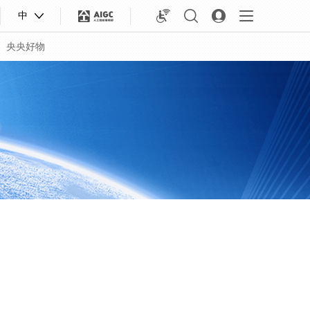
中
央央好物
合体育
亚冬会