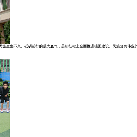
央博
非遗
文化
旅游
科普
健康
乐龄
阅读
云起
超级工厂
智敬中国
全民健康
颜选攻略
海洋
民族生生不息、砥砺前行的强大底气，是新征程上全面推进强国建设、民族复兴伟业
热播榜
总台企业白名单