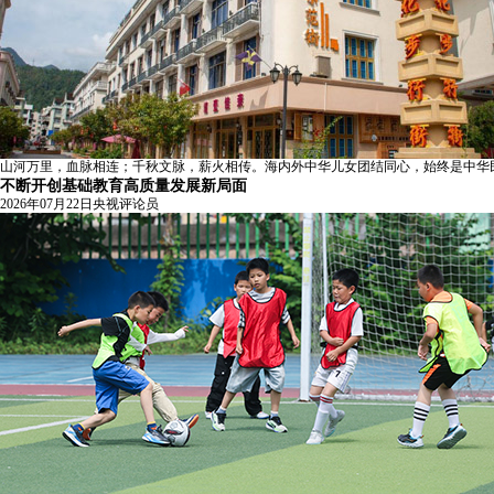
财经
教育
乡村振兴
生态环境
一带一路
大国智造
大国展会
大国保险
云顶对话
山河万里，血脉相连；千秋文脉，薪火相传。海内外中华儿女团结同心，始终是中华
不断开创基础教育高质量发展新局面
2026年07月22日
央视评论员
CCTV.节目官网
直播
节目单
栏目
片库