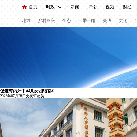
首页
时政
新闻
评论
视频
财经
人民领袖习近平
直播
海外频道
片库
iPanda
栏目大全
联播+
English
中国领导人
节目单
Монгол
听音
央视快评
微视频
习
地方
乡村振兴
生态
一带一路
央博
文化
总台春晚
网络春晚
共产党员网
秧纪录
新闻
国内
国际
评论
经济
军事
人民领袖习近平
联播+
热解读
天天学习
促进海内外中华儿女团结奋斗
视频
小央视频
小央直播
直播中国
熊猫
2026年07月28日
央视评论员
现场
前线
比划
快看
蓝海中国
新兵
体育
直播
竞猜
2026年世界杯
2026年
VIP会员
CCTV奥林匹克频道
生活体育大会