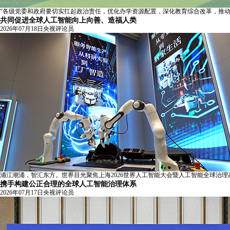
“各级党委和政府要切实扛起政治责任，优化办学资源配置，深化教育综合改革，推
共同促进全球人工智能向上向善、造福人类
2026年07月18日
央视评论员
浦江潮涌，智汇东方。世界目光聚焦上海2026世界人工智能大会暨人工智能全球治
携手构建公正合理的全球人工智能治理体系
2026年07月17日
央视评论员