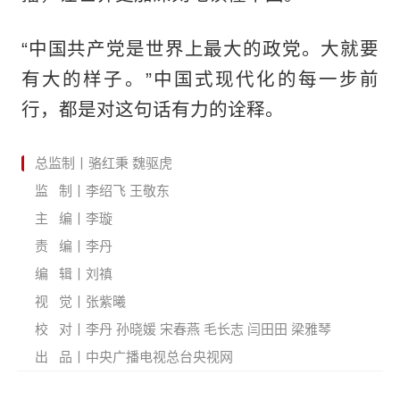
“中国共产党是世界上最大的政党。大就要
有大的样子。”中国式现代化的每一步前
行，都是对这句话有力的诠释。
总监制丨骆红秉 魏驱虎
监 制丨李绍飞 王敬东
主 编丨李璇
责 编丨李丹
编 辑丨刘禛
视 觉丨张紫曦
校 对丨李丹 孙晓媛 宋春燕 毛长志 闫田田 梁雅琴
出 品丨中央广播电视总台央视网