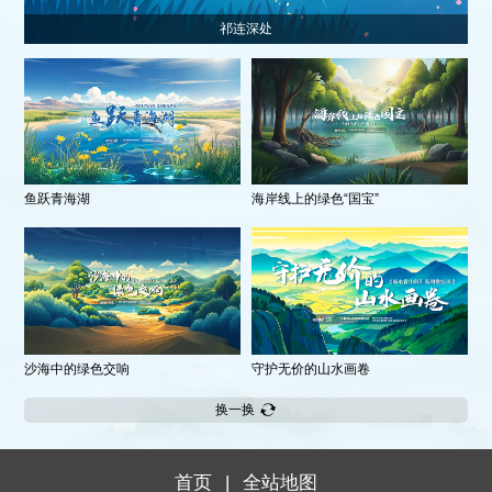
祁连深处
鱼跃青海湖
海岸线上的绿色“国宝”
沙海中的绿色交响
守护无价的山水画卷
换一换
首页
|
全站地图