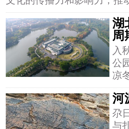
文化的传播力和影响力，推
湖
周
入
公
凉
河
尕
与