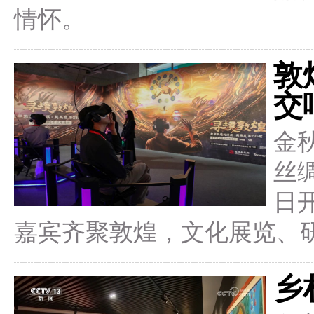
情怀。
敦
交
金
丝
日
嘉宾齐聚敦煌，文化展览、
乡