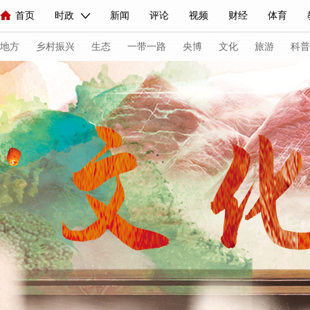
首页
时政
新闻
评论
视频
财经
体育
人民领袖习近平
直播
海外频道
片库
iPanda
栏目大全
联播+
English
中国领导人
节目单
Монгол
听音
央视快评
微视频
习式妙语
主持人
下
地方
乡村振兴
生态
一带一路
央博
文化
旅游
科普
总台春晚
网络春晚
共产党员网
秧纪录
纪录片网
新闻
国内
国际
评论
经济
军事
科技
法
人民领袖习近平
联播+
热解读
天天学习
习式妙语
视频
小央视频
小央直播
直播中国
熊猫频道
V
现场
前线
比划
快看
蓝海中国
新兵请入列
体育
直播
竞猜
2026年世界杯
2026年冬奥会
C
VIP会员
CCTV奥林匹克频道
生活体育大会
体育江湖