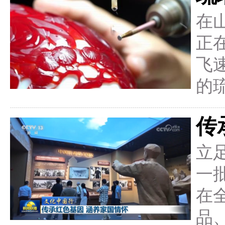
在
正
飞
的
传
立
一
在
品