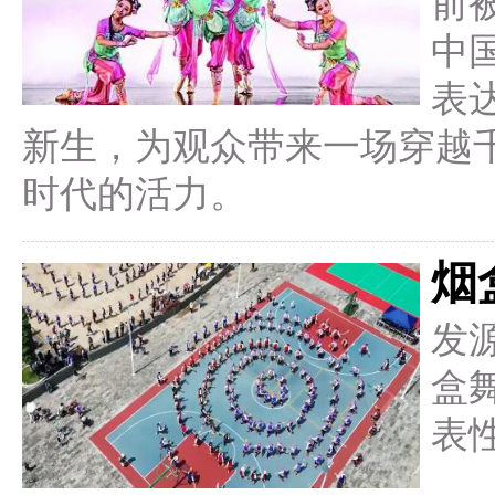
前
中
表
新生，为观众带来一场穿越
时代的活力。
烟
发
盒
表