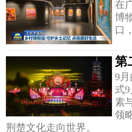
在
博
口
第
9
式
素
领
荆楚文化走向世界。