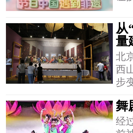
从
量
北
西
步
舞
经