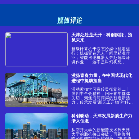
天津处处是天开：科创赋能，预
见未来
超级计算机于液态冷媒中稳定运
行；机械臂在无人车间里精准作
业；智能巡逻机器人奔赴危险环
境作业……这不是科幻构想，而
是天津天开园里高新技术企业的
真实生产场景。从新材料、新能
源到超级计算机，从智能网联到
激扬青春力量，在中国式现代化
生物医药，一批前沿科技成果在
进程中挺膺担当
此落地投产，正加速转化为新质
生产力。
活动紧扣学习宣传贯彻党的二十
届四中全会精神，回应青年群体
关切，聚焦海河两岸的智造新活
力，传承发展“新天工开物”的科技
创新智慧，探寻新质生产力生动
实践，生动展现新时代奋斗者与
城市同奋进、与国家共发展的昂
科创驱动，天津发展新质生产力
扬姿态，引导当代青年勇扛历史
渐入佳境
重任，为新质生产力发展注入澎
湃的青春动能。
从南开大学的新能源技术到天津
大学的脑机接口突破，再到伽利
略公司的智能运维创新，“青春华