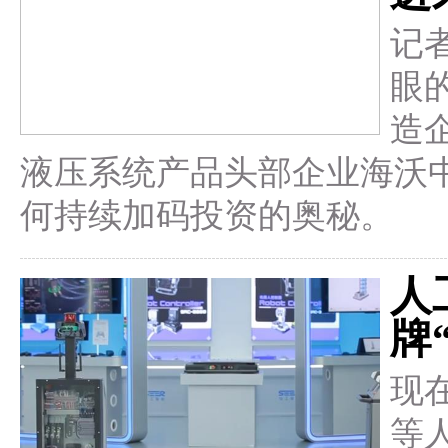
记
眼
造
液压系统产品头部企业海沃
何持续加码投资的奥秘。
人
牌
现
等