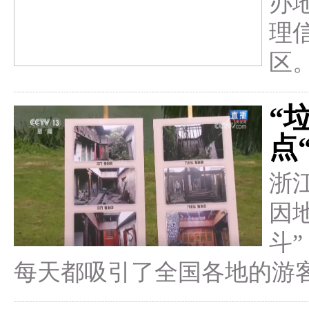
办
理
区
“
点
浙
因
斗
每天都吸引了全国各地的游