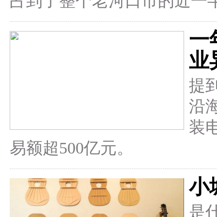
占到了整个老河口市的近一
一
业
提
沿
装
易额超500亿元。
小
是