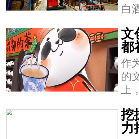
白
文
都
作
的
上
挖
力