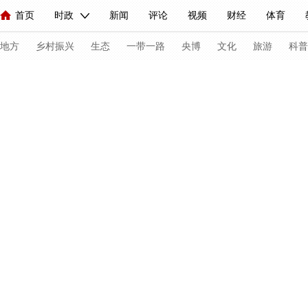
首页
时政
新闻
评论
视频
财经
体育
人民领袖习近平
直播
海外频道
片库
iPanda
栏目大全
联播+
English
中国领导人
节目单
Монгол
听音
央视快评
微视频
习式妙语
主持人
下
地方
乡村振兴
生态
一带一路
央博
文化
旅游
科普
总台春晚
网络春晚
共产党员网
秧纪录
纪录片网
新闻
国内
国际
评论
经济
军事
科技
法
人民领袖习近平
联播+
热解读
天天学习
习式妙语
视频
小央视频
小央直播
直播中国
熊猫频道
V
现场
前线
比划
快看
蓝海中国
新兵请入列
体育
直播
竞猜
2026年世界杯
2026年冬奥会
C
VIP会员
CCTV奥林匹克频道
生活体育大会
体育江湖