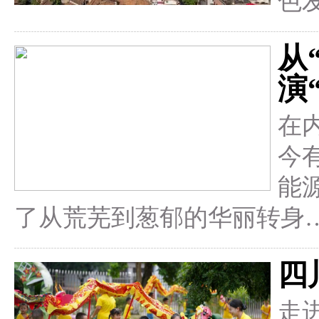
色
从
演
在
今
能
了从荒芜到葱郁的华丽转身
四
走