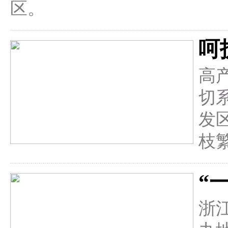
区。
呵
高
切
发
枝
“
浙