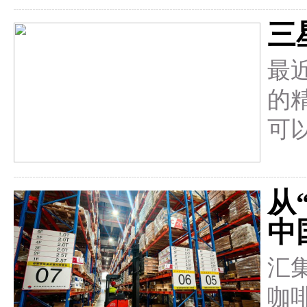
三
最
的
可
从
中
汇
咖