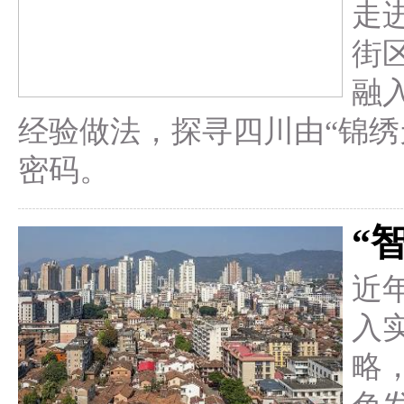
走
街
融
经验做法，探寻四川由“锦绣
密码。
“
近
入
略