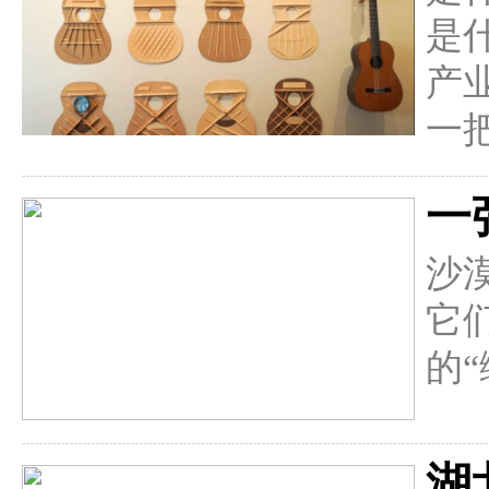
是
产
一
一
沙
它
的
湖