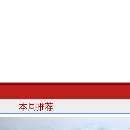
财经
教育
乡村振兴
生态环境
一带一路
央博
大国智造
大国展会
大国保险
云顶对话
云起
超
CCTV.节目官网
直播
节目单
栏目
片库
热播榜
本周推荐