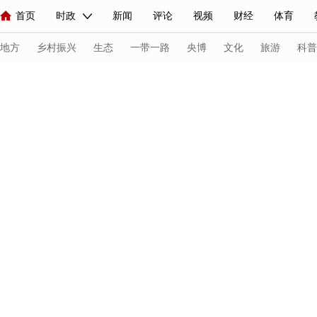
首页
时政
新闻
评论
视频
财经
体育
人民领袖习近平
直播
海外频道
片库
iPanda
栏目大全
联播+
English
中国领导人
节目单
Монгол
听音
央视快评
微视频
习式妙语
主持人
下
地方
乡村振兴
生态
一带一路
央博
文化
旅游
科普
总台春晚
网络春晚
共产党员网
秧纪录
纪录片网
新闻
国内
国际
评论
经济
军事
科技
法
人民领袖习近平
联播+
热解读
天天学习
习式妙语
视频
小央视频
小央直播
直播中国
熊猫频道
V
现场
前线
比划
快看
蓝海中国
新兵请入列
体育
直播
竞猜
2026年世界杯
2026年冬奥会
C
VIP会员
CCTV奥林匹克频道
生活体育大会
体育江湖