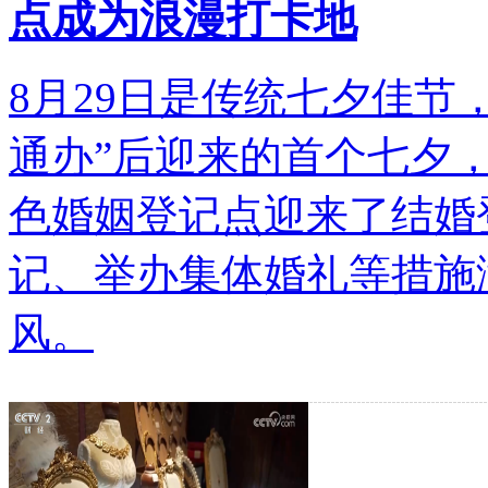
点成为浪漫打卡地
8月29日是传统七夕佳节
通办”后迎来的首个七夕
色婚姻登记点迎来了结婚
记、举办集体婚礼等措施
风。