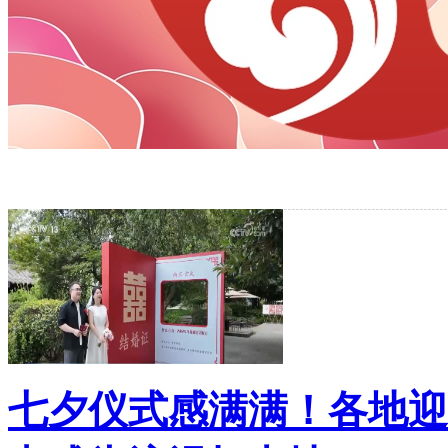
财经
教育
乡村振兴
生态环境
一带一路
央博
大国智造
大国展会
大国保险
云顶对话
云起
CCTV.节目官网
直播
节目单
栏目
片库
热播
七夕仪式感满满！各地迎