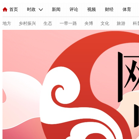
首页
时政
新闻
评论
视频
财经
体育
人民领袖习近平
直播
海外频道
片库
iPanda
栏目大全
联播+
English
中国领导人
节目单
Монгол
听音
央视快评
微视频
习式妙语
主持人
地方
乡村振兴
生态
一带一路
央博
文化
旅游
科
总台春晚
网络春晚
共产党员网
秧纪录
纪录片网
新闻
国内
国际
评论
经济
军事
科技
人民领袖习近平
联播+
热解读
天天学习
习式妙语
视频
小央视频
小央直播
直播中国
熊猫频道
V
现场
前线
比划
快看
蓝海中国
新兵请入列
体育
直播
竞猜
2026年世界杯
2026年冬奥会
C
VIP会员
CCTV奥林匹克频道
生活体育大会
体育江湖