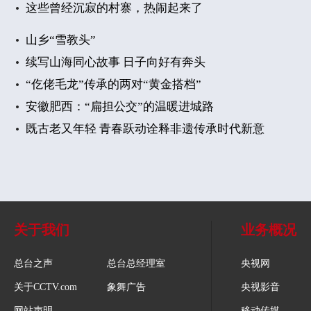
这些曾经沉寂的村寨，热闹起来了
山乡“雪教头”
续写山海同心故事 日子向好有奔头
“仡佬毛龙”传承的两对“黄金搭档”
安徽肥西：“扁担公交”的温暖进城路
既古老又年轻 青春跃动诠释非遗传承时代新意
关于我们
业务概况
总台之声
总台总经理室
央视网
关于CCTV.com
象舞广告
央视影音
网站声明
移动传媒