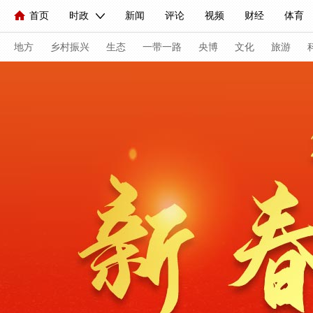
首页
时政
新闻
评论
视频
财经
体育
人民领袖习近平
直播
海外频道
片库
iPanda
栏目大全
联播+
English
中国领导人
节目单
Монгол
听音
央视快评
微视频
习式妙语
主持人
地方
乡村振兴
生态
一带一路
央博
文化
旅游
总台春晚
网络春晚
共产党员网
秧纪录
纪录片
新闻
国内
国际
评论
经济
军事
科技
人民领袖习近平
联播+
热解读
天天学习
习式妙
视频
小央视频
小央直播
直播中国
熊猫频道
现场
前线
比划
快看
蓝海中国
新兵请入列
体育
直播
竞猜
2026年世界杯
2026年冬奥会
VIP会员
CCTV奥林匹克频道
生活体育大会
体育江