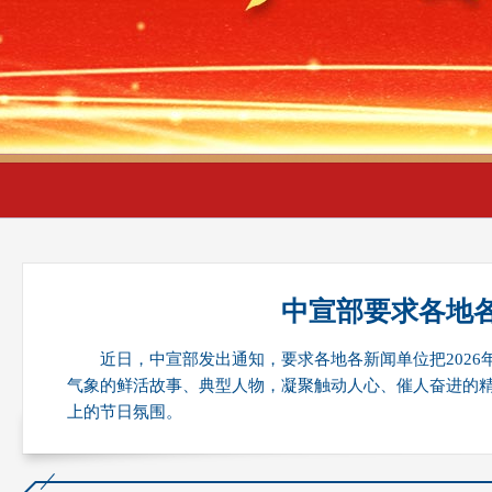
财经
教育
乡村振兴
生态环境
一带一路
央
大国智造
大国展会
大国保险
云顶对话
云起
CCTV.节目官网
直播
节目单
栏目
片库
热
中宣部要求各地各
近日，中宣部发出通知，要求各地各新闻单位把202
气象的鲜活故事、典型人物，凝聚触动人心、催人奋进的
上的节日氛围。