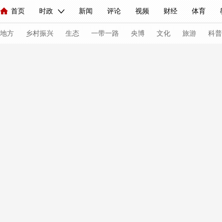
首页
时政
新闻
评论
视频
财经
体育
人民领袖习近平
直播
海外频道
片库
iPanda
栏目大全
联播+
English
中国领导人
节目单
Монгол
听音
央视快评
微视频
习式妙语
主持人
下
地方
乡村振兴
生态
一带一路
央博
文化
旅游
科普
总台春晚
网络春晚
共产党员网
秧纪录
纪录片网
新闻
国内
国际
评论
经济
军事
科技
人民领袖习近平
联播+
热解读
天天学习
习式妙语
视频
小央视频
小央直播
直播中国
熊猫频道
V
现场
前线
比划
快看
蓝海中国
新兵请入列
体育
直播
竞猜
2026年世界杯
2026年冬奥会
C
VIP会员
CCTV奥林匹克频道
生活体育大会
体育江湖