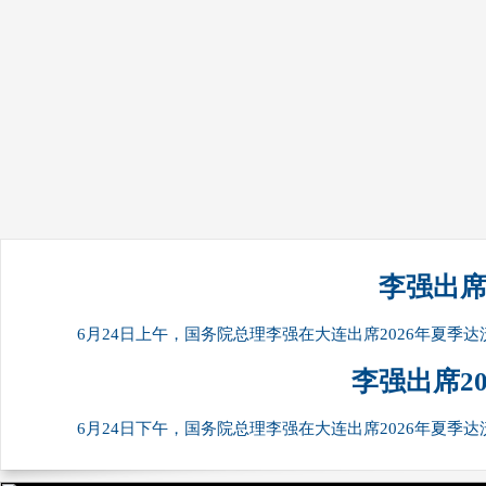
财经
教育
乡村振兴
生态环境
一带一路
央博
大国智造
大国展会
大国保险
云顶对话
云起
CCTV.节目官网
直播
节目单
栏目
片库
热播
李强出席
6月24日上午，国务院总理李强在大连出席2026年夏季
李强出席2
6月24日下午，国务院总理李强在大连出席2026年夏季