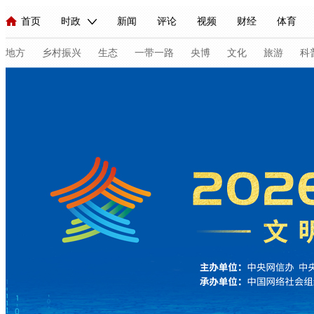
首页
时政
新闻
评论
视频
财经
体育
人民领袖习近平
直播
海外频道
片库
iPanda
栏目大全
联播+
English
中国领导人
节目单
Монгол
听音
央视快评
微视频
习式妙语
主持人
地方
乡村振兴
生态
一带一路
央博
文化
旅游
科
总台春晚
网络春晚
共产党员网
秧纪录
纪录片网
新闻
国内
国际
评论
经济
军事
科技
人民领袖习近平
联播+
热解读
天天学习
习式妙语
视频
小央视频
小央直播
直播中国
熊猫频道
V
现场
前线
比划
快看
蓝海中国
新兵请入列
体育
直播
竞猜
2026年世界杯
2026年冬奥会
C
VIP会员
CCTV奥林匹克频道
生活体育大会
体育江湖