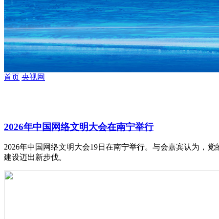
财经
教育
乡村振兴
生态环境
一带一路
央博
大国智造
大国展会
大国保险
云顶对话
云起
首页
央视网
CCTV.节目官网
直播
节目单
栏目
片库
热播
2026年中国网络文明大会在南宁举行
2026年中国网络文明大会19日在南宁举行。与会嘉宾认为
建设迈出新步伐。