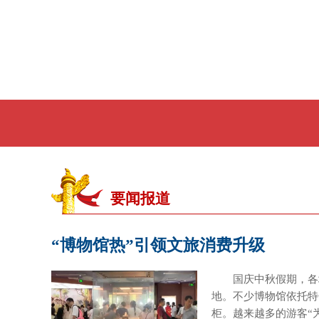
财经
教育
乡村振兴
生态环境
一带一路
大国智造
大国展会
大国保险
云顶对话
CCTV.节目官网
直播
节目单
栏目
片库
要闻报道
“博物馆热”引领文旅消费升级
国庆中秋假期，各
地。不少博物馆依托特
柜。越来越多的游客“