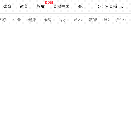
体育
教育
熊猫
直播中国
4K
CCTV.直播
式妙语
主持人
下载央视影音
热解读
天天学习
旅游
科普
健康
乐龄
阅读
艺术
数智
5G
产业+
纪录片网
国家大剧院
大型活动
科技
法治
文娱
人物
公益
图片
习式妙语
央视快评
央视网评
光华锐评
锋面
频道
VR/AR
4K专区
全景新闻
请入列
人生第一次
人生第二次
冬奥会
CBA
NBA
中超
国足
国际足球
网球
综
体育江湖
文化体育
冰雪道路
足球道路