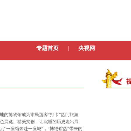
央博
非遗
文化
旅游
科普
健康
乐龄
阅读
云起
超级工厂
智敬中国
全民健康
颜选攻略
海洋
专题首页
|
央视网
热播榜
总台企业白名单
地的博物馆成为市民游客“打卡”热门旅游
色展览、精美文创，让沉睡的历史走出展
为了一座馆奔赴一座城”，“博物馆热”带来的