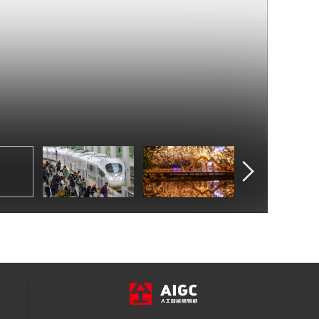
天迎来返程高峰
安徽全椒：吴庄收费
站预计10月8日通行
车辆12万辆次
辽宁大连：畅览秋日
碧海 陆海空快乐体验
上海虹桥站迎返程客
流高峰
全国铁路10月8日预