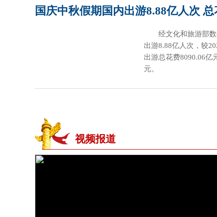
国庆中秋假期国内出游8.88亿人次 总
经文化和旅游部数
出游8.88亿人次，较2
出游总花费8090.06亿
元。
视频报道