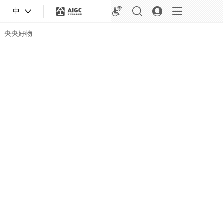
中
央央好物
合体育
亚冬会