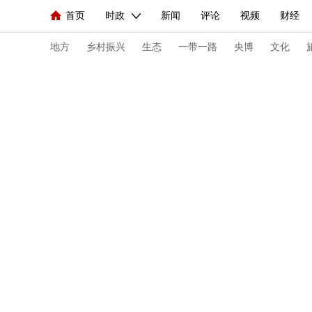
首页
时政
新闻
评论
视频
财经
人民领袖习近平
直播
海外频道
片库
iPanda
栏目大全
联播+
English
中国领导人
节目单
Монгол
听音
央视快评
微视频
习
地方
乡村振兴
生态
一带一路
央博
文化
总台春晚
网络春晚
共产党员网
秧纪录
新闻
国内
国际
评论
经济
军事
人民领袖习近平
联播+
热解读
天天学习
视频
小央视频
小央直播
直播中国
熊猫
现场
前线
比划
快看
蓝海中国
新兵
体育
直播
竞猜
2026年世界杯
2026年
VIP会员
CCTV奥林匹克频道
生活体育大会