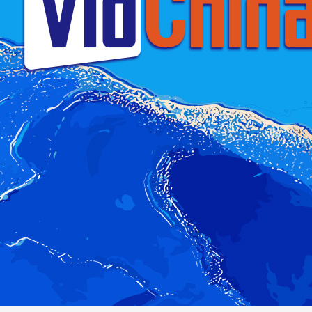
财经
教育
乡村振兴
生态环境
一带一路
央
大国智造
大国展会
大国保险
云顶对话
云起
CCTV.节目官网
直播
节目单
栏目
片库
热