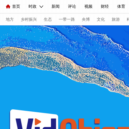
首页
时政
新闻
评论
视频
财经
体育
人民领袖习近平
直播
海外频道
片库
iPanda
栏目大全
联播+
English
中国领导人
节目单
Монгол
听音
央视快评
微视频
习式妙语
主持人
地方
乡村振兴
生态
一带一路
央博
文化
旅游
总台春晚
网络春晚
共产党员网
秧纪录
纪录片
新闻
国内
国际
评论
经济
军事
科技
人民领袖习近平
联播+
热解读
天天学习
习式妙
视频
小央视频
小央直播
直播中国
熊猫频道
现场
前线
比划
快看
蓝海中国
新兵请入列
体育
直播
竞猜
2026年世界杯
2026年冬奥会
VIP会员
CCTV奥林匹克频道
生活体育大会
体育江