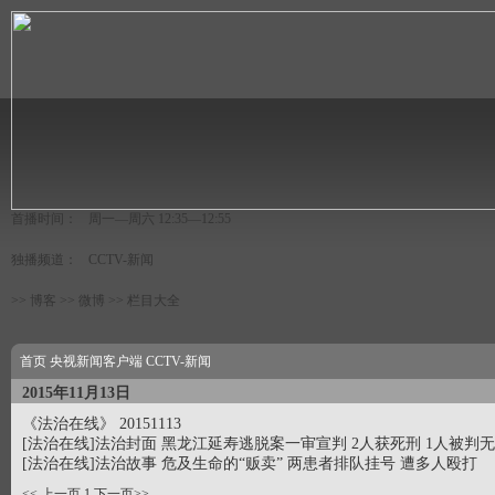
首播时间：
周一—周六 12:35—12:55
独播频道：
CCTV-新闻
>> 博客
>> 微博
>> 栏目大全
首页
央视新闻客户端
CCTV-新闻
2015年11月13日
《法治在线》 20151113
[法治在线]法治封面 黑龙江延寿逃脱案一审宣判 2人获死刑 1人被判
[法治在线]法治故事 危及生命的“贩卖” 两患者排队挂号 遭多人殴打
<<
上一页
1
下一页
>>