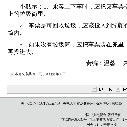
小贴示：1、乘客上下车时，应把废车票
上的垃圾筒里。
2、车票是可回收垃圾，应该投入到绿颜
筒内。
3、如果没有垃圾筒，应把车票装在兜里
再投进去。
责编：温蓉 
本篇文章共有 1 页，当前为第 1 页
关于CCTV
|
CCTV.com介绍
|
央视人力资源储备库
|
版权声明
|
法律顾问
中国中央电视台 版权所有
京ICP证060535号
网上传播视听节目许可证号 0
网页设计：
中视河图