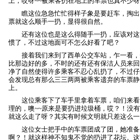
上，哎呀~~被乘客扔在地上的车票也真不少
瞧这位急急忙忙得样子象是要赶车，掏出
票就这么顺手一扔，显得很自然。
还有这位也是这么得随手一扔，应该对这
惯了，不过这地面可不怎么好看了吧？
接着我们来到了西单公交车站，乍一看，
比那边好的多，不时的还有还有保洁人员来回
净了自然使得许多乘客不忍心乱扔了，不过仔
会发现总有那么三三两两被乘客遗弃的车票静
上。
这位乘客下了车手里拿着车票，咱们来看
理的，噢~~原来是要扔进垃圾桶，哎？！没
就这么走了呀？其实有时候文明就只差这么一
这位女士把手中的车票团成了团，她准备
啊？！就这样神不知鬼不觉的扔进了花坛。这