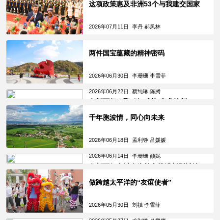
这项政策惠及非洲53个与我建交国家
2026年07月11日
李丹 郝凤林
两件国宝蕴藏的精神密码
2026年06月30日
李珊珊 李雪菲
2026年06月22日
蔡纯琳 陈腾
向新而行｜聚“链”成势 产业焕新
千年胞波情，同心向未来
2026年06月18日
孟利铮 吕媛媛
2026年06月14日
李珊珊 颜妮
向新而行丨以人为核心推进新型城镇
化
做跨越太平洋的“友谊使者”
2026年05月30日
刘禛 李雪菲