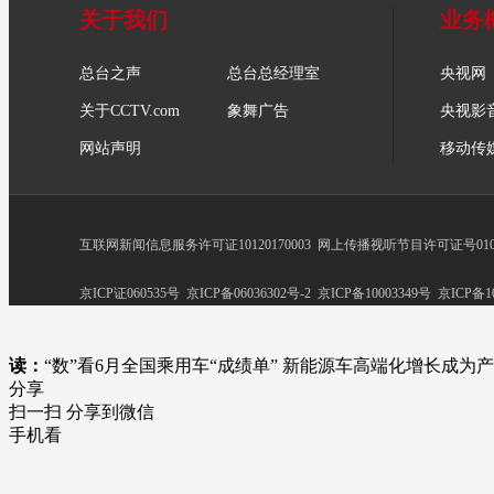
关于我们
业务
总台之声
总台总经理室
央视网
关于CCTV.com
象舞广告
央视影
网站声明
移动传
互联网新闻信息服务许可证10120170003
网上传播视听节目许可证号0102
京ICP证060535号
京ICP备06036302号-2
京ICP备10003349号
京ICP备10
读：
“数”看6月全国乘用车“成绩单” 新能源车高端化增长成为产
分享
扫一扫 分享到微信
手机看