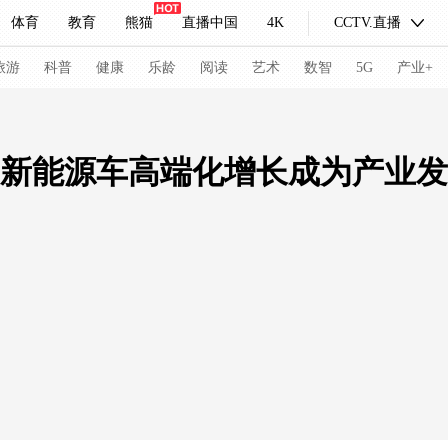
体育
教育
熊猫
直播中国
4K
CCTV.直播
式妙语
主持人
下载央视影音
热解读
天天学习
旅游
科普
健康
乐龄
阅读
艺术
数智
5G
产业+
纪录片网
国家大剧院
大型活动
” 新能源车高端化增长成为产业发
科技
法治
文娱
人物
公益
图片
习式妙语
央视快评
央视网评
光华锐评
锋面
频道
VR/AR
4K专区
全景新闻
请入列
人生第一次
人生第二次
冬奥会
CBA
NBA
中超
国足
国际足球
网球
综
体育江湖
文化体育
冰雪道路
足球道路