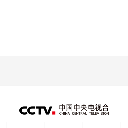
央博
非遗
文化
旅游
科普
健康
乐龄
阅读
云起
超级工厂
智敬中国
全民健康
颜选攻略
海洋
热播榜
总台企业白名单