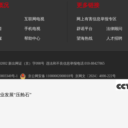
概况
更多链接
互联网电视
网上有害信息举报专区
音
手机电视
辟谣平台
法律顾问
媒
帮助中心
望海热线
人才招聘
002 新出网证（京）字098号
违法和不良信息举报电话:010-88427865
003349号-1
京公网安备 11000002000018号
京网文〔2024〕4690-222号
业发展“压舱石”