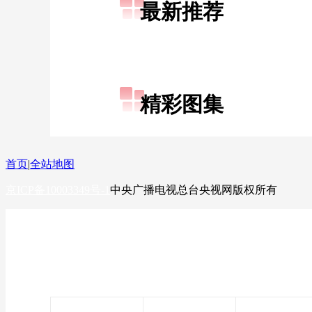
最新推荐
财经
教育
乡村振兴
生态环境
一带一路
大国智造
大国展会
大国保险
云顶对话
精彩图集
CCTV.节目官网
直播
节目单
栏目
片库
首页
|
全站地图
京ICP备10003349号-1
中央广播电视总台
央视网
版权所有