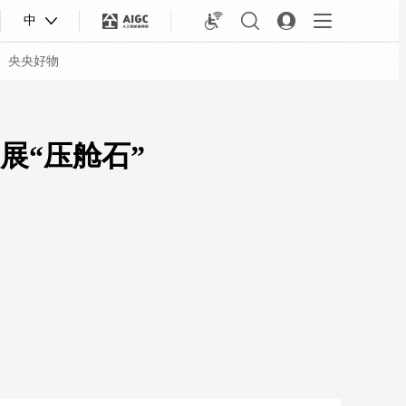
中
央央好物
展“压舱石”
合体育
亚冬会