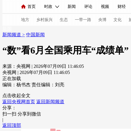
首页
时政
新闻
评论
视频
财经
人民领袖习近平
直播
海外频道
片库
iPanda
栏目大全
联播+
English
中国领导人
节目单
Монгол
听音
央视快评
微视频
习
地方
乡村振兴
生态
一带一路
央博
文化
新闻
新闻频道
>
中国新闻
总台春晚
网络春晚
共产党员网
秧纪录
“数”看6月全国乘用车“成绩单
来源：央视网 | 2026年07月09日 11:46:05
新闻
国内
国际
评论
经济
军事
央视网 | 2026年07月09日 11:46:05
人民领袖习近平
联播+
热解读
天天学习
正在加载
编辑：杨书杰
责任编辑：刘亮
视频
小央视频
小央直播
直播中国
熊猫
点击收起全文
返回央视网首页
返回新闻频道
现场
前线
比划
快看
蓝海中国
新兵
分享：
扫一扫 分享到微信
体育
直播
竞猜
2026年世界杯
2026年
|
返回顶部
VIP会员
CCTV奥林匹克频道
生活体育大会