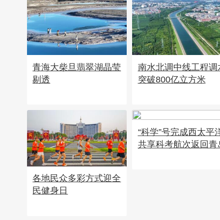
青海大柴旦翡翠湖晶莹
南水北调中线工程调
剔透
突破800亿立方米
“科学”号完成西太平
共享科考航次返回青
各地民众多彩方式迎全
民健身日