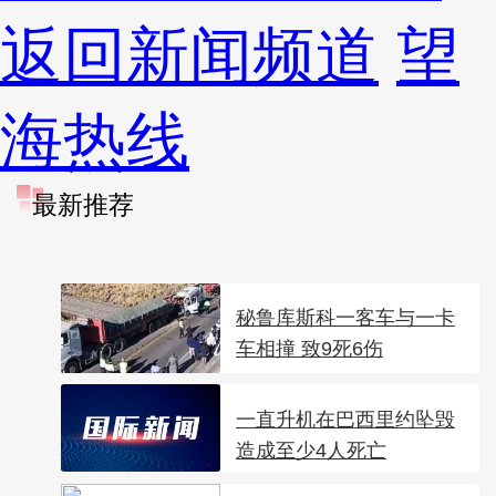
返回新闻频道
望
海热线
最新推荐
秘鲁库斯科一客车与一卡
车相撞 致9死6伤
一直升机在巴西里约坠毁
造成至少4人死亡