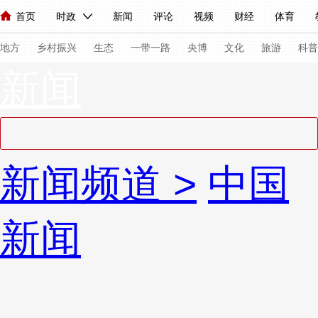
首页
时政
新闻
评论
视频
财经
体育
人民领袖习近平
直播
海外频道
片库
iPanda
栏目大全
联播+
English
中国领导人
节目单
Монгол
听音
央视快评
微视频
习式妙语
主持人
下
地方
乡村振兴
生态
一带一路
央博
文化
旅游
科普
新闻
总台春晚
网络春晚
共产党员网
秧纪录
纪录片网
新闻
国内
国际
评论
经济
军事
科技
法
新闻频道
>
中国
人民领袖习近平
联播+
热解读
天天学习
习式妙语
视频
小央视频
小央直播
直播中国
熊猫频道
V
新闻
现场
前线
比划
快看
蓝海中国
新兵请入列
体育
直播
竞猜
2026年世界杯
2026年冬奥会
VIP会员
CCTV奥林匹克频道
生活体育大会
体育江湖