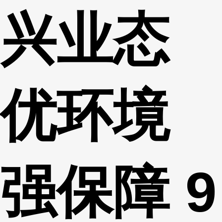
兴业态
财经
教育
乡村振兴
生态环境
一带一路
央博
大国智造
大国展会
大国保险
云顶对话
云起
超
优环境
CCTV.节目官网
直播
节目单
栏目
片库
热播榜
强保障 9