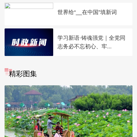
世界给“__在中国”填新词
学习新语·铸魂强党｜全党同
志务必不忘初心、牢...
精彩图集