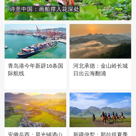
诗意中国：画船撑入花深处
青岛港今年新辟16条国
河北承德：金山岭长城
际航线
日出云海翻涌
安徽岳西：晨光铺洒山
新疆伊犁：那拉提夏季