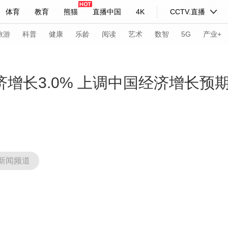
体育
教育
熊猫
直播中国
4K
CCTV.直播
式妙语
主持人
下载央视影音
热解读
天天学习
旅游
科普
健康
乐龄
阅读
艺术
数智
5G
产业+
纪录片网
国家大剧院
大型活动
济增长3.0% 上调中国经济增长预
科技
法治
文娱
人物
公益
图片
习式妙语
央视快评
央视网评
光华锐评
锋面
频道
VR/AR
4K专区
全景新闻
新闻频道
请入列
人生第一次
人生第二次
年冬奥会
CBA
NBA
中超
国足
国际足球
网球
综
体育江湖
文化体育
冰雪道路
足球道路