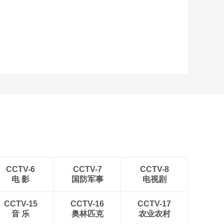
艺术
汽车
数智
5G
产业+
时尚
天气
才艺
网展
央央好物
CCTV-6
CCTV-7
CCTV-8
电 影
国防军事
电视剧
CCTV-15
CCTV-16
CCTV-17
音 乐
奥林匹克
农业农村