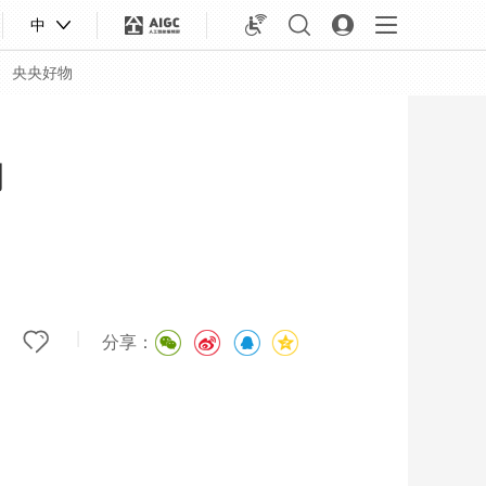
中
央央好物
期
|
分享：
合体育
亚冬会