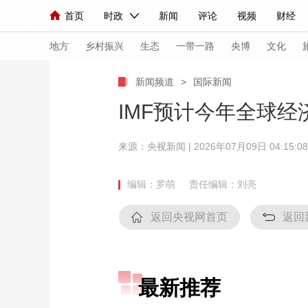
首页
时政
新闻
评论
视频
财经
人民领袖习近平
直播
海外频道
片库
iPanda
栏目大全
联播+
English
中国领导人
节目单
Монгол
听音
央视快评
微视频
习
地方
乡村振兴
生态
一带一路
央博
文化
新闻频道
>
国际新闻
总台春晚
网络春晚
共产党员网
秧纪录
IMF预计今年全球经
来源：
央视新闻
| 2026年07月09日 04:15:08
新闻
国内
国际
评论
经济
军事
人民领袖习近平
联播+
热解读
天天学习
编辑：罗萌
责任编辑：刘亮
视频
小央视频
小央直播
直播中国
熊猫
返回央视网首页
返回
现场
前线
比划
快看
蓝海中国
新兵
体育
直播
竞猜
2026年世界杯
2026
最新推荐
VIP会员
CCTV奥林匹克频道
生活体育大会