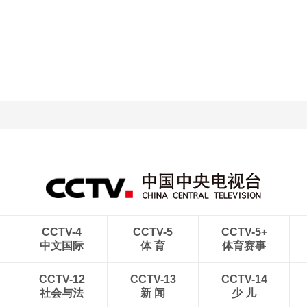
央博
非遗
文化
旅游
科普
健康
乐龄
阅读
云起
超级工厂
智敬中国
全民健康
颜选攻略
海洋
热播榜
总台企业白名单
CCTV-4
CCTV-5
CCTV-5+
中文国际
体 育
体育赛事
CCTV-12
CCTV-13
CCTV-14
社会与法
新 闻
少 儿