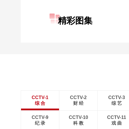
财经
教育
乡村振兴
生态环境
一带一路
精彩图集
大国智造
大国展会
大国保险
云顶对话
CCTV.节目官网
直播
节目单
栏目
片库
CCTV-1
CCTV-2
CCTV-3
综 合
财 经
综 艺
CCTV-9
CCTV-10
CCTV-11
纪 录
科 教
戏 曲