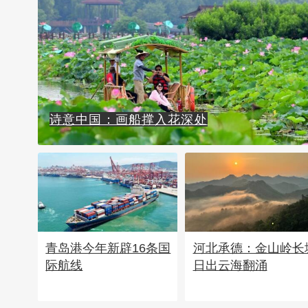
诗意中国：画船撑入花深处
青岛港今年新辟16条国
河北承德：金山岭长
际航线
日出云海翻涌