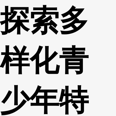
探索多
财经
教育
乡村振兴
生态环境
一带一路
央博
大国智造
大国展会
大国保险
云顶对话
云起
超
样化青
CCTV.节目官网
直播
节目单
栏目
片库
热播榜
少年特