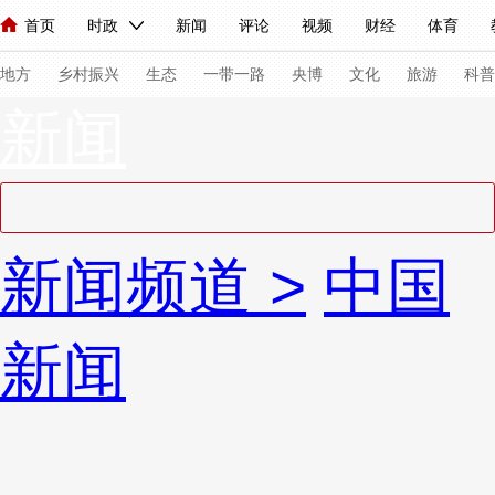
首页
时政
新闻
评论
视频
财经
体育
人民领袖习近平
直播
海外频道
片库
iPanda
栏目大全
联播+
English
中国领导人
节目单
Монгол
听音
央视快评
微视频
习式妙语
主持人
下
地方
乡村振兴
生态
一带一路
央博
文化
旅游
科普
新闻
总台春晚
网络春晚
共产党员网
秧纪录
纪录片网
新闻
国内
国际
评论
经济
军事
科技
法
新闻频道
>
中国
人民领袖习近平
联播+
热解读
天天学习
习式妙语
视频
小央视频
小央直播
直播中国
熊猫频道
V
新闻
现场
前线
比划
快看
蓝海中国
新兵请入列
体育
直播
竞猜
2026年世界杯
2026年冬奥会
VIP会员
CCTV奥林匹克频道
生活体育大会
体育江湖