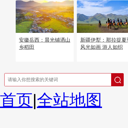
安徽岳西：晨光铺洒山
新疆伊犁：那拉提夏
乡稻田
风光如画 游人如织
首页
|
全站地图