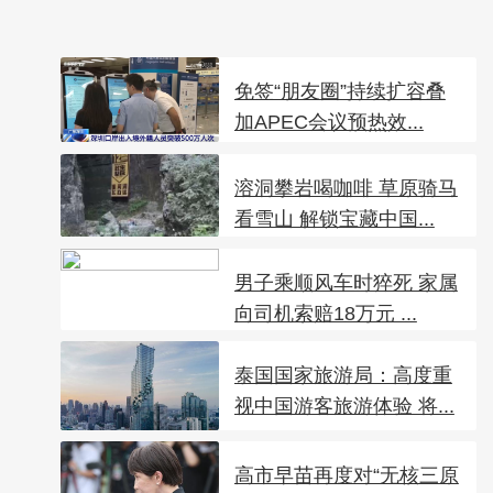
免签“朋友圈”持续扩容叠
加APEC会议预热效...
溶洞攀岩喝咖啡 草原骑马
看雪山 解锁宝藏中国...
男子乘顺风车时猝死 家属
向司机索赔18万元 ...
泰国国家旅游局：高度重
视中国游客旅游体验 将...
高市早苗再度对“无核三原