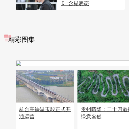
则”含糊表态
精彩图集
广西昭平: 高山秋茶采摘忙
杭台高铁温玉段正式开
贵州晴隆：二十四道
通运营
绿意盎然