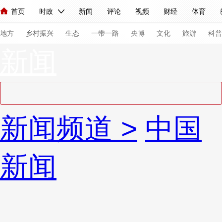
首页
时政
新闻
评论
视频
财经
体育
人民领袖习近平
直播
海外频道
片库
iPanda
栏目大全
联播+
English
中国领导人
节目单
Монгол
听音
央视快评
微视频
习式妙语
主持人
下
地方
乡村振兴
生态
一带一路
央博
文化
旅游
科普
新闻
总台春晚
网络春晚
共产党员网
秧纪录
纪录片网
新闻
国内
国际
评论
经济
军事
科技
法
新闻频道
>
中国
人民领袖习近平
联播+
热解读
天天学习
习式妙语
视频
小央视频
小央直播
直播中国
熊猫频道
V
新闻
现场
前线
比划
快看
蓝海中国
新兵请入列
体育
直播
竞猜
2026年世界杯
2026年冬奥会
VIP会员
CCTV奥林匹克频道
生活体育大会
体育江湖