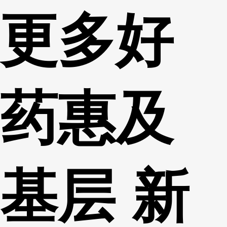
更多好
财经
教育
乡村振兴
生态环境
一带一路
央博
大国智造
大国展会
大国保险
云顶对话
云起
超
药惠及
CCTV.节目官网
直播
节目单
栏目
片库
热播榜
基层 新