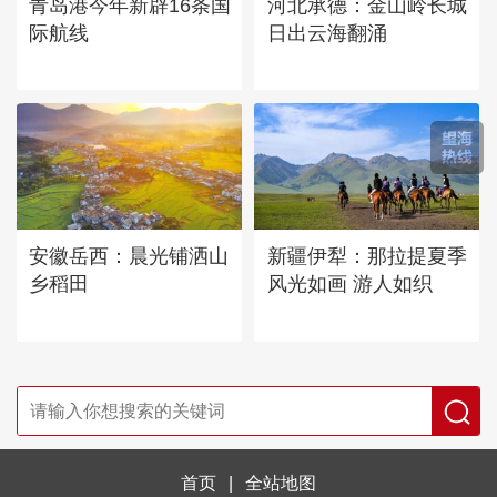
青岛港今年新辟16条国
河北承德：金山岭长城
际航线
日出云海翻涌
安徽岳西：晨光铺洒山
新疆伊犁：那拉提夏季
乡稻田
风光如画 游人如织
首页
|
全站地图