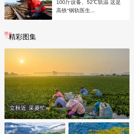
100斤设备、52℃轨温 这是
高铁“钢轨医生...
精彩图集
立秋近 采菱忙