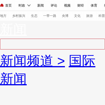
首页
时政
新闻
评论
视频
财经
体育
人民领袖习近平
直播
海外频道
片库
iPanda
栏目大全
联播+
English
中国领导人
节目单
Монгол
听音
央视快评
微视频
习式妙语
主持人
下
地方
乡村振兴
生态
一带一路
央博
文化
旅游
科普
新闻
总台春晚
网络春晚
共产党员网
秧纪录
纪录片网
新闻
国内
国际
评论
经济
军事
科技
法
新闻频道
>
国际
人民领袖习近平
联播+
热解读
天天学习
习式妙语
视频
小央视频
小央直播
直播中国
熊猫频道
V
新闻
现场
前线
比划
快看
蓝海中国
新兵请入列
体育
直播
竞猜
2026年世界杯
2026年冬奥会
VIP会员
CCTV奥林匹克频道
生活体育大会
体育江湖