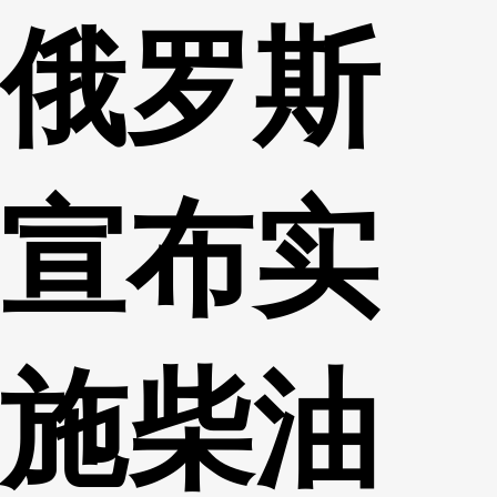
俄罗斯
财经
教育
乡村振兴
生态环境
一带一路
央博
大国智造
大国展会
大国保险
云顶对话
云起
超
宣布实
CCTV.节目官网
直播
节目单
栏目
片库
热播榜
施柴油