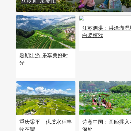
立秋近 采菱忙
江苏泗洪：洪泽湖湿
白鹭嬉戏
暑期出游 乐享美好时
光
重庆梁平：优质水稻丰
诗意中国：画船撑入
收在望
深处