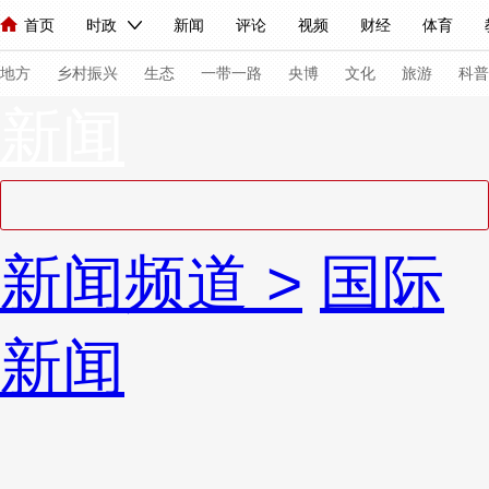
首页
时政
新闻
评论
视频
财经
体育
人民领袖习近平
直播
海外频道
片库
iPanda
栏目大全
联播+
English
中国领导人
节目单
Монгол
听音
央视快评
微视频
习式妙语
主持人
下
地方
乡村振兴
生态
一带一路
央博
文化
旅游
科普
新闻
总台春晚
网络春晚
共产党员网
秧纪录
纪录片网
新闻
国内
国际
评论
经济
军事
科技
法
新闻频道
>
国际
人民领袖习近平
联播+
热解读
天天学习
习式妙语
视频
小央视频
小央直播
直播中国
熊猫频道
V
新闻
现场
前线
比划
快看
蓝海中国
新兵请入列
体育
直播
竞猜
2026年世界杯
2026年冬奥会
VIP会员
CCTV奥林匹克频道
生活体育大会
体育江湖