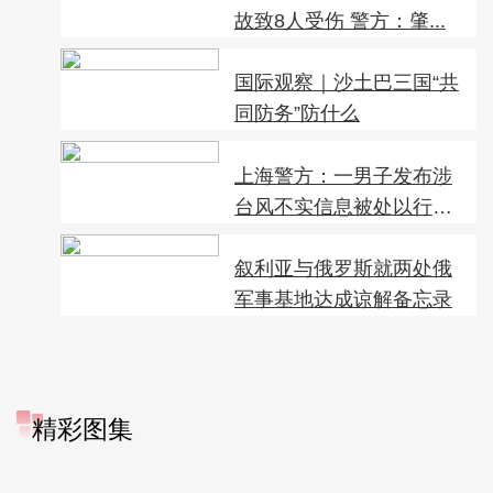
故致8人受伤 警方：肇...
国际观察｜沙土巴三国“共
同防务”防什么
上海警方：一男子发布涉
台风不实信息被处以行政
拘留
叙利亚与俄罗斯就两处俄
军事基地达成谅解备忘录
精彩图集
广西昭平: 高山秋茶采摘忙