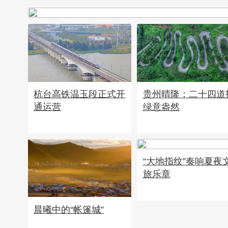
杭台高铁温玉段正式开
贵州晴隆：二十四道
通运营
绿意盎然
“大地指纹”奏响夏夜
旅乐章
晨曦中的“帐篷城”