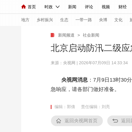
首页
时政
新闻
评论
视频
财经
人民领袖习近平
直播
海外频道
片库
iPanda
栏目大全
联播+
English
中国领导人
节目单
Монгол
听音
央视快评
微视频
习
地方
乡村振兴
生态
一带一路
央博
文化
新闻频道
>
社会新闻
总台春晚
网络春晚
共产党员网
秧纪录
北京启动防汛二级应
来源：央视网 | 2026年07月09日 14:33:34
新闻
国内
国际
评论
经济
军事
人民领袖习近平
联播+
热解读
天天学习
央视网消息
：7月9日13时3
急响应，请各部门做好准备。
视频
小央视频
小央直播
直播中国
熊猫
现场
前线
比划
快看
蓝海中国
新兵
编辑：郭倩
责任编辑：刘亮
体育
直播
竞猜
2026年世界杯
2026
返回央视网首页
返回
VIP会员
CCTV奥林匹克频道
生活体育大会