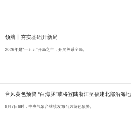
央博
非遗
文化
旅游
科普
健康
乐龄
阅读
云起
超级工厂
智敬中国
全民健康
颜选攻略
海洋
领航丨夯实基础开新局
2026年是“十五五”开局之年，开局关系全局。
热播榜
总台企业白名单
台风黄色预警 “白海豚”或将登陆浙江至福建北部沿海
8月7日6时，中央气象台继续发布台风黄色预警。