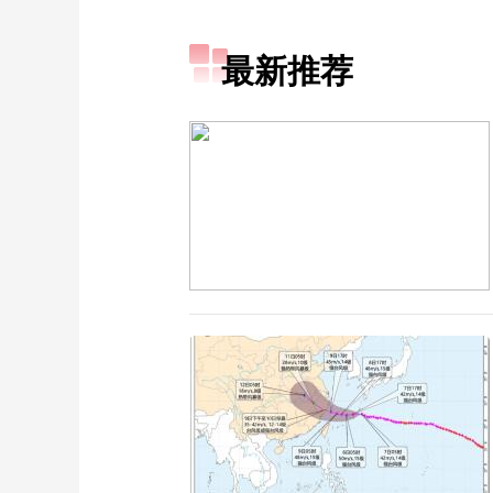
财经
教育
乡村振兴
生态环境
一带一路
最新推荐
大国智造
大国展会
大国保险
云顶对话
CCTV.节目官网
直播
节目单
栏目
片库