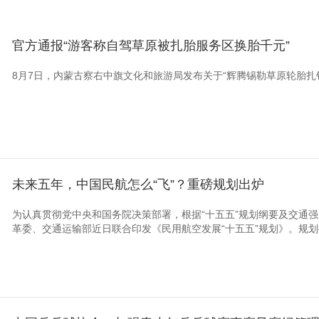
央博
非遗
文化
旅游
科普
健康
乐龄
阅读
官方通报“游客称自驾草原被扎胎服务区换胎千元”
云起
超级工厂
智敬中国
全民健康
颜选攻略
海洋
8月7日，内蒙古察右中旗文化和旅游局发布关于“辉腾锡勒草原轮胎扎
热播榜
总台企业白名单
未来五年，中国民航怎么“飞”？重磅规划出炉
为认真贯彻党中央和国务院决策部署，根据“十五五”规划纲要及交通
革委、交通运输部近日联合印发《民用航空发展“十五五”规划》。规划提出