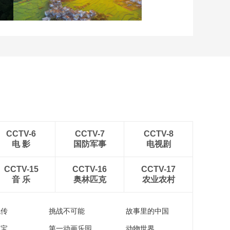
在望
安徽岳西：晨光铺洒山乡
稻田
CCTV-6
CCTV-7
CCTV-8
电 影
国防军事
电视剧
CCTV-15
CCTV-16
CCTV-17
音 乐
奥林匹克
农业农村
流传
挑战不可能
故事里的中国
家宝
第一动画乐园
动物世界