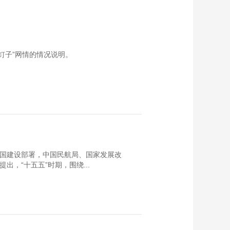
艺术
汽车
数智
5G
产业+
时尚
天气
才艺
网展
央央好物
钉子”网情的情况说明。
强国建设部署，中国民航局、国家发展改
，“十五五”时期，围绕...