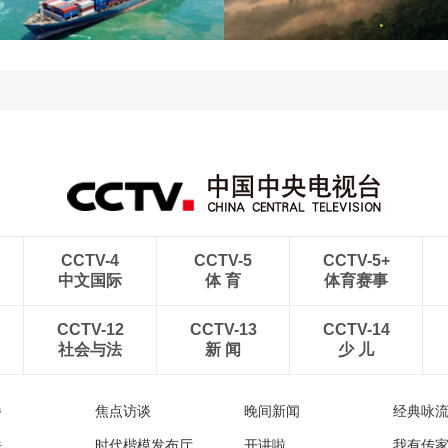
暑期出游 乐享美好时光
鹭嬉戏
青岛港今年新辟16条国际
河北承德：金山岭长城日
航线
出云海翻涌
CCTV-4
CCTV-5
CCTV-5+
中文国际
体 育
体育赛事
CCTV-12
CCTV-13
CCTV-14
社会与法
新 闻
少 儿
播
焦点访谈
晚间新闻
经典咏
法
时代楷模发布厅
开讲啦
我有传