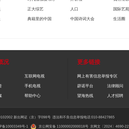
然
正大综艺
人口
国际艺
眼
典籍里的中国
中国诗词大会
生活圈
概况
更多链接
互联网电视
网上有害信息举报专区
音
手机电视
辟谣平台
法律顾问
媒
帮助中心
望海热线
人才招聘
02002 新出网证（京）字098号
违法和不良信息举报电话:010-88427865
P备10003349号-1
京公网安备 11000002000018号
京网文〔2024〕4690-2