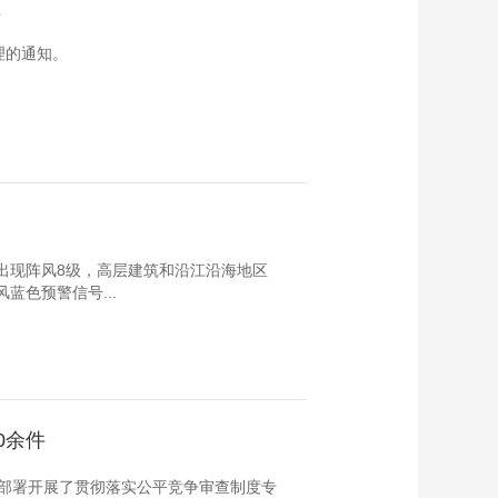
理
理的通知。
将出现阵风8级，高层建筑和沿江沿海地区
风蓝色预警信号...
0余件
部署开展了贯彻落实公平竞争审查制度专