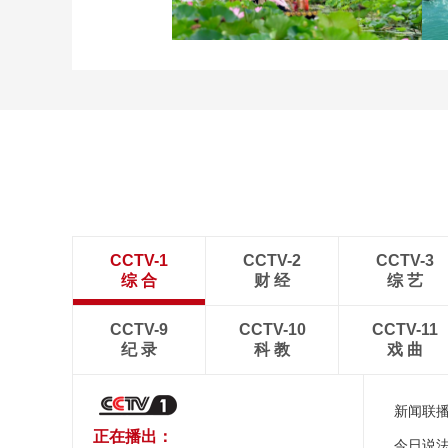
立秋近 采菱忙
诗意中国：画船撑入花深
处
CCTV-1
CCTV-2
CCTV-3
综 合
财 经
综 艺
CCTV-9
CCTV-10
CCTV-11
纪 录
科 教
戏 曲
新闻联
正在播出：
今日说