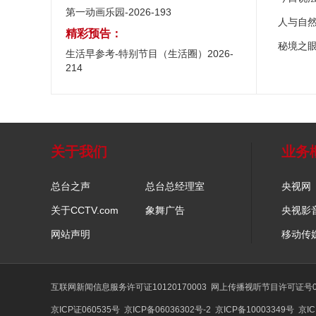
第一动画乐园-2026-193
人与自
精彩预告：
秘境之
生活早参考-特别节目（生活圈）2026-
214
关于我们
业务
总台之声
总台总经理室
央视网
关于CCTV.com
象舞广告
央视影
网站声明
移动传
互联网新闻信息服务许可证10120170003
网上传播视听节目许可证号01
京ICP证060535号
京ICP备06036302号-2
京ICP备10003349号
京IC