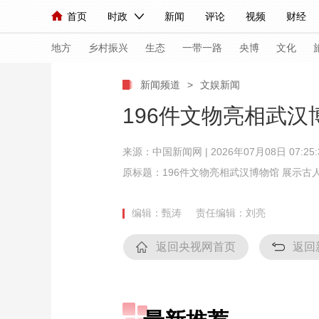
首页
时政
新闻
评论
视频
财经
人民领袖习近平
直播
海外频道
片库
iPanda
栏目大全
联播+
English
中国领导人
节目单
Монгол
听音
央视快评
微视频
习
地方
乡村振兴
生态
一带一路
央博
文化
新闻频道
>
文娱新闻
总台春晚
网络春晚
共产党员网
秧纪录
196件文物亮相武汉
来源：
中国新闻网
| 2026年07月08日 07:25:
新闻
国内
国际
评论
经济
军事
原标题：196件文物亮相武汉博物馆 展示古
人民领袖习近平
联播+
热解读
天天学习
编辑：甄涛
责任编辑：刘亮
视频
小央视频
小央直播
直播中国
熊猫
返回央视网首页
返回
现场
前线
比划
快看
蓝海中国
新兵
体育
直播
竞猜
2026年世界杯
2026
VIP会员
CCTV奥林匹克频道
生活体育大会