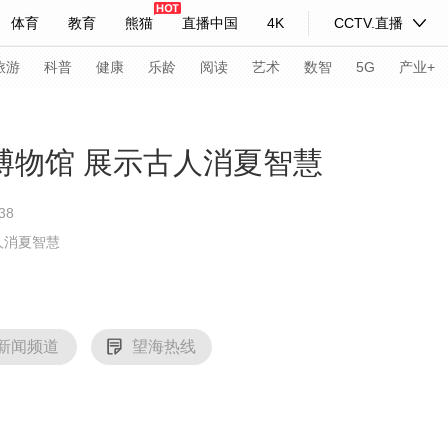
体育
教育
熊猫
直播中国
4K
CCTV.直播
式妙语
主持人
下载央视影音
热解读
天天学习
旅游
科普
健康
乐龄
阅读
艺术
数智
5G
产业+
纪录片网
国家大剧院
大型活动
博物馆 展示古人消夏智慧
38
科技
法治
文娱
人物
公益
图片
人消夏智慧
习式妙语
央视快评
央视网评
光华锐评
锋面
频道
VR/AR
4K专区
全景新闻
新闻频道
望海热线
请入列
人生第一次
人生第二次
年冬奥会
CBA
NBA
中超
国足
国际足球
网球
综
体育江湖
文化体育
冰雪道路
足球道路