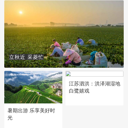
立秋近 采菱忙
江苏泗洪：洪泽湖湿地
白鹭嬉戏
暑期出游 乐享美好时
光