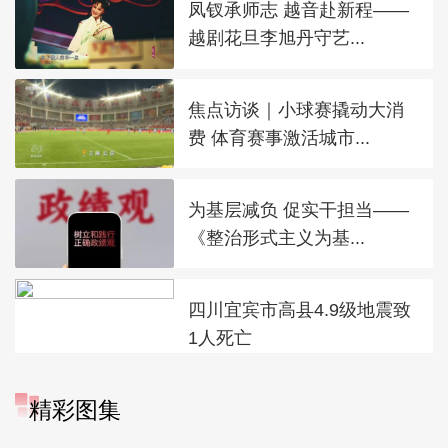
凤钗承师志 越音赴新程——
越剧花旦李旭丹守艺...
焦点访谈｜小球赛撬动大消
费 体育赛事激活城市...
为基层减负 促实干担当——
《整治形式主义为基...
四川宜宾市高县4.9级地震致
1人死亡
精彩图集