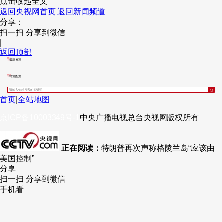
点击收起全文
返回央视网首页
返回新闻频道
财经
教育
乡村振兴
生态环境
一带一路
央博
分享：
扫一扫 分享到微信
大国智造
大国展会
大国保险
云顶对话
云起
超
|
返回顶部
最新推荐
精彩图集
CCTV.节目官网
直播
节目单
栏目
片库
热播榜
首页
|
全站地图
京ICP备10003349号-1
中央广播电视总台
央视网
版权所有
正在阅读：
特朗普再次声称格陵兰岛“应该由
美国控制”
分享
扫一扫 分享到微信
手机看