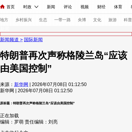
首页
时政
新闻
评论
视频
财经
体育
人民领袖习近平
直播
海外频道
片库
iPanda
栏目大全
联播+
English
中国领导人
节目单
Монгол
听音
央视快评
微视频
习式妙语
主持人
下
地方
乡村振兴
生态
一带一路
央博
文化
旅游
科普
新闻
新闻频道
>
国际新闻
总台春晚
网络春晚
共产党员网
秧纪录
纪录片网
特朗普再次声称格陵兰岛“应该
由美国控制”
新闻
国内
国际
评论
经济
军事
科技
法
人民领袖习近平
联播+
热解读
天天学习
习式妙语
来源：
新华网
| 2026年07月08日 01:12:50
新华网 | 2026年07月08日 01:12:50
视频
小央视频
小央直播
直播中国
熊猫频道
V
现场
前线
比划
快看
蓝海中国
新兵请入列
原标题：特朗普再次声称格陵兰岛“应该由美国控制”
正在加载
体育
直播
竞猜
2026年世界杯
2026年冬奥会
编辑：罗萌
责任编辑：刘亮
VIP会员
CCTV奥林匹克频道
生活体育大会
体育江湖