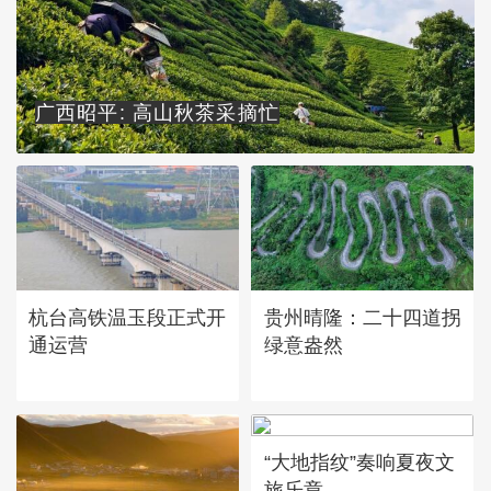
广西昭平: 高山秋茶采摘忙
杭台高铁温玉段正式开
贵州晴隆：二十四道拐
通运营
绿意盎然
“大地指纹”奏响夏夜文
旅乐章