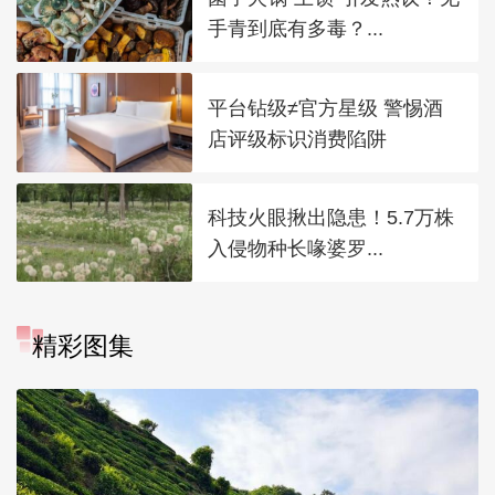
手青到底有多毒？...
平台钻级≠官方星级 警惕酒
店评级标识消费陷阱
科技火眼揪出隐患！5.7万株
入侵物种长喙婆罗...
精彩图集