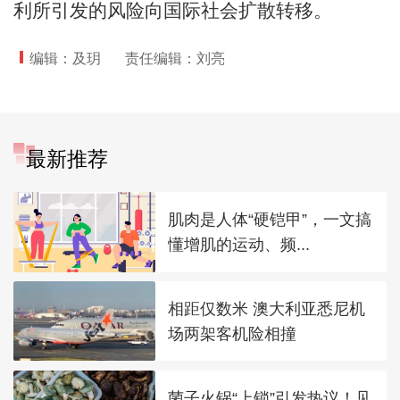
利所引发的风险向国际社会扩散转移。
编辑：及玥
责任编辑：刘亮
最新推荐
肌肉是人体“硬铠甲”，一文搞
懂增肌的运动、频...
相距仅数米 澳大利亚悉尼机
场两架客机险相撞
菌子火锅“上锁”引发热议！见