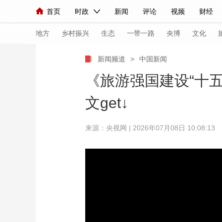
首页
时政
新闻
评论
视频
财经
人民领袖习近平
直播
海外频道
片库
iPanda
栏目大全
联播+
English
中国领导人
节目单
Монгол
听音
央视快评
微视频
习
地方
乡村振兴
生态
一带一路
央博
文化
新闻频道
>
中国新闻
总台春晚
网络春晚
共产党员网
秧纪录
《旅游强国建设“十
文get↓
新闻
国内
国际
评论
经济
军事
来源：央视网 | 2026年07月08日 10:08:13
人民领袖习近平
联播+
热解读
天天学习
视频
小央视频
小央直播
直播中国
熊猫
现场
前线
比划
快看
蓝海中国
新兵
体育
直播
竞猜
2026年世界杯
2026
VIP会员
CCTV奥林匹克频道
生活体育大会