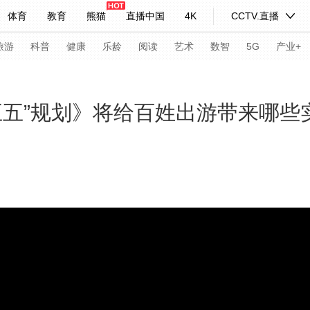
体育
教育
熊猫
直播中国
4K
CCTV.直播
式妙语
主持人
下载央视影音
热解读
天天学习
旅游
科普
健康
乐龄
阅读
艺术
数智
5G
产业+
纪录片网
国家大剧院
大型活动
五五”规划》将给百姓出游带来哪些
科技
法治
文娱
人物
公益
图片
习式妙语
央视快评
央视网评
光华锐评
锋面
频道
VR/AR
4K专区
全景新闻
请入列
人生第一次
人生第二次
年冬奥会
CBA
NBA
中超
国足
国际足球
网球
综
体育江湖
文化体育
冰雪道路
足球道路