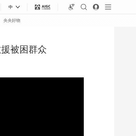
中
央央好物
救援被困群众
合体育
亚冬会