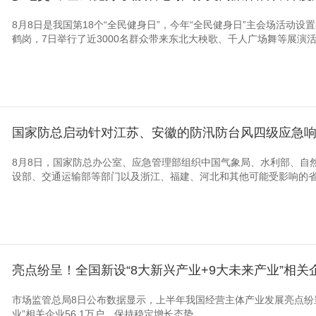
8月8日是我国第18个“全民健身日”，今年“全民健身日”主会场活动
鹤岗，7日举行了近3000名群众带来东北大秧歌、千人广场舞等展演活动
国家防总启动针对江苏、安徽的防汛防台风四级应急
8月8日，国家防总办公室、应急管理部组织中国气象局、水利部、自
设部、交通运输部等部门以及浙江、福建、河北和其他可能受影响的省份
亮点纷呈！全国新设“8大新兴产业+9大未来产业”相关
市场监管总局8日公布数据显示，上半年我国经营主体产业发展亮点纷呈
业”相关企业56.1万户，保持稳定增长态势。