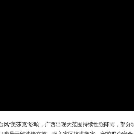
央博
非遗
文化
旅游
科普
健康
乐龄
阅读
云起
超级工厂
智敬中国
全民健康
颜选攻略
海洋
热播榜
总台企业白名单
台风“美莎克”影响，广西出现大范围持续性强降雨，部分