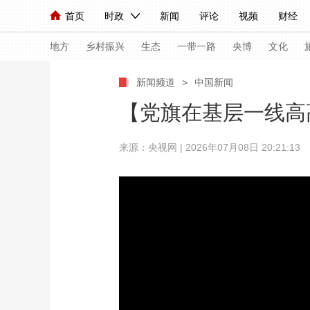
首页
时政
新闻
评论
视频
财经
人民领袖习近平
直播
海外频道
片库
iPanda
栏目大全
联播+
English
中国领导人
节目单
Монгол
听音
央视快评
微视频
习
地方
乡村振兴
生态
一带一路
央博
文化
新闻频道
>
中国新闻
总台春晚
网络春晚
共产党员网
秧纪录
【党旗在基层一线高
来源：央视网 | 2026年07月08日 20:21:13
新闻
国内
国际
评论
经济
军事
人民领袖习近平
联播+
热解读
天天学习
视频
小央视频
小央直播
直播中国
熊猫
现场
前线
比划
快看
蓝海中国
新兵
体育
直播
竞猜
2026年世界杯
2026
VIP会员
CCTV奥林匹克频道
生活体育大会