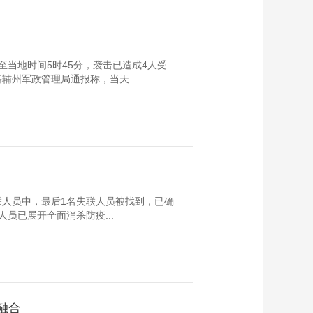
当地时间5时45分，袭击已造成4人受
州军政管理局通报称，当天...
失联人员中，最后1名失联人员被找到，已确
员已展开全面消杀防疫...
融合