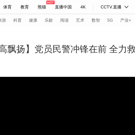
体育
教育
熊猫
直播中国
4K
CCTV.直播
式妙语
主持人
下载央视影音
热解读
天天学习
旅游
科普
健康
乐龄
阅读
艺术
数智
5G
产业+
纪录片网
国家大剧院
大型活动
高飘扬】党员民警冲锋在前 全力
科技
法治
文娱
人物
公益
图片
习式妙语
央视快评
央视网评
光华锐评
锋面
频道
VR/AR
4K专区
全景新闻
请入列
人生第一次
人生第二次
年冬奥会
CBA
NBA
中超
国足
国际足球
网球
综
体育江湖
文化体育
冰雪道路
足球道路