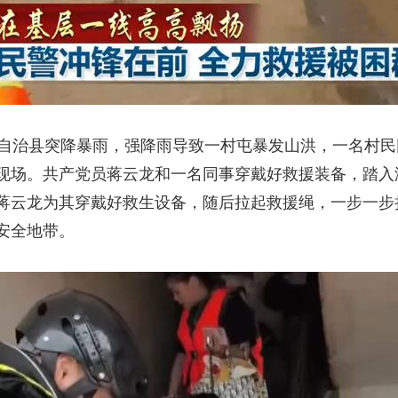
治县突降暴雨，强降雨导致一村屯暴发山洪，一名村民
现场。共产党员蒋云龙和一名同事穿戴好救援装备，踏入
蒋云龙为其穿戴好救生设备，随后拉起救援绳，一步一步
安全地带。