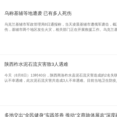
乌称基辅等地遭袭 已有多人死伤
乌克兰基辅市军政管理局8日通报称，当天凌晨基辅市遭俄军袭击，截至
伤，基辅市两个地区发生火灾，相关部门正在开展救援工作。乌克兰基辅
陕西柞水泥石流灾害致3人遇难
今天（8月8日）13时40分，陕西商洛柞水县泥石流灾害造成的2名
认不幸遇难，此次泥石流灾害共造成3人不幸遇难。目前当地卫生防疫人
多地交出“全民健身”实践答卷 推动“文商旅体展农”深度