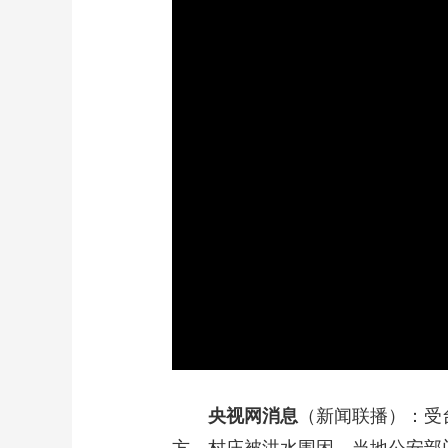
财经
教育
乡村振兴
生态环境
一带一路
大国智造
大国展会
大国保险
云顶对话
CCTV.节目官网
直播
节目单
栏目
片库
央视网消息
（新闻联播）：受