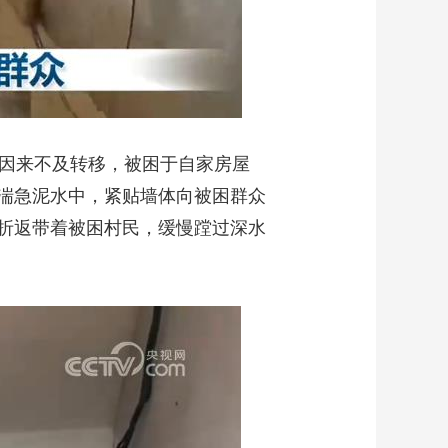
因来不及转移，被困于自家房屋
湍急泥水中，紧贴墙体向被困群众
折返带着被困村民，缓慢蹚过深水