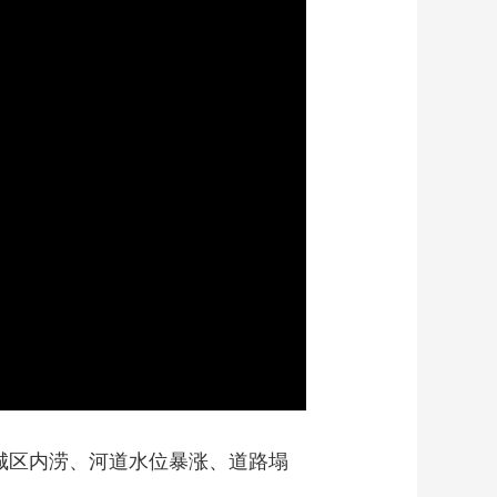
艺术
汽车
数智
5G
产业+
时尚
天气
才艺
网展
央央好物
城区内涝、河道水位暴涨、道路塌